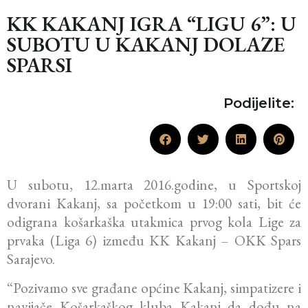
KK KAKANJ IGRA “LIGU 6”: U
SUBOTU U KAKANJ DOLAZE
SPARSI
Podijelite:
U subotu, 12.marta 2016.godine, u Sportskoj
dvorani Kakanj, sa početkom u 19:00 sati, bit će
odigrana košarkaška utakmica prvog kola Lige za
prvaka (Liga 6) između KK Kakanj – OKK Spars
Sarajevo.
“Pozivamo sve građane općine Kakanj, simpatizere i
navijače Košarkaškog kluba Kakanj da dođu na