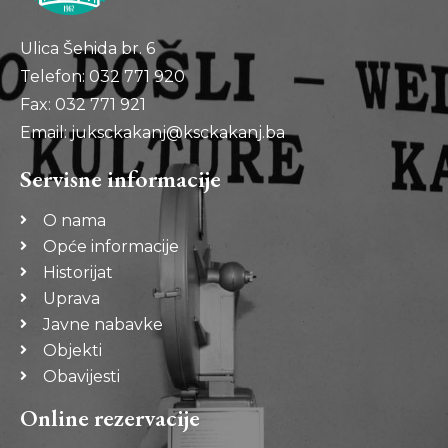
Ulica Šehida br. 6
Telefon: 032 771 920
Fax: 032 771 921
Email: juksckakanj@ksckakanj.ba
Servisne informacije
O nama
Opće informacije
Historijat
Uprava
Javne nabavke
Objekti
Obavijesti
Online rezervacije