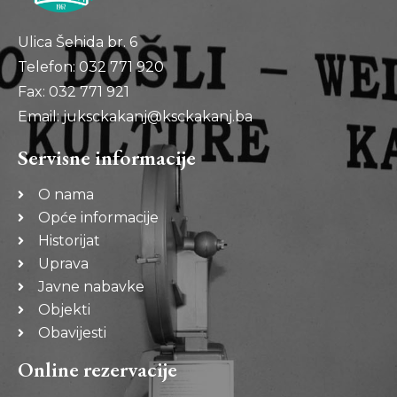
Ulica Šehida br. 6
Telefon: 032 771 920
Fax: 032 771 921
Email: juksckakanj@ksckakanj.ba
Servisne informacije
O nama
Opće informacije
Historijat
Uprava
Javne nabavke
Objekti
Obavijesti
Online rezervacije