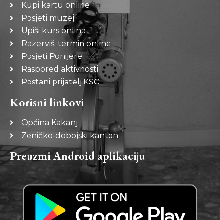
Kupi kartu online
Posjeti muzej
Upiši kurs online
Rezerviši termin online
Posjeti Ponijere
Raspored aktivnosti
Postani prijatelj KSC
Korisni linkovi
Općina Kakanj
Zeničko-dobojski kanton
Preuzmi Android aplikaciju