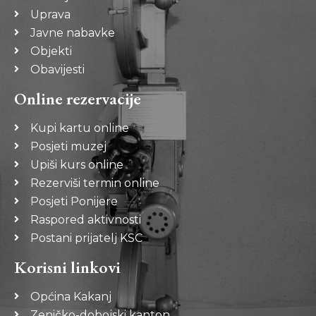
Uprava
Javne nabavke
Objekti
Obavijesti
Online rezervacije
Kupi kartu online
Posjeti muzej
Upiši kurs online
Rezerviši termin online
Posjeti Ponijere
Raspored aktivnosti
Postani prijatelj KSC
Korisni linkovi
Općina Kakanj
Zeničko-dobojski kanton