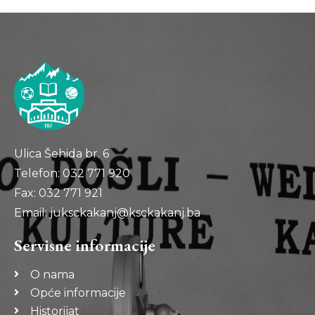
Ulica Šehida br. 6
Telefon: 032 771 920
Fax: 032 771 921
Email: juksckakanj@ksckakanj.ba
Servisne informacije
O nama
Opće informacije
Historijat