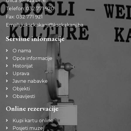
Ulica Šehida br. 6
Telefon: 032 771 920
Fax: 032 771 921
Email: juksckakanj@ksckakanj.ba
Servisne informacije
O nama
Opće informacije
Historijat
Uprava
Javne nabavke
Objekti
Obavijesti
Online rezervacije
Kupi kartu online
Posjeti muzej