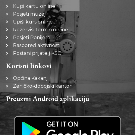
Kupi kartu online
Posjeti muzej
Upiši kurs online
Rezerviši termin online
Posjeti Ponijere
Raspored aktivnosti
Postani prijatelj KSC
Korisni linkovi
Općina Kakanj
Zeničko-dobojski kanton
Preuzmi Android aplikaciju