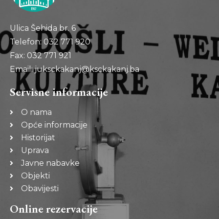
Ulica Šehida br. 6
Telefon: 032 771 920
Fax: 032 771 921
Email: juksckakanj@ksckakanj.ba
Servisne informacije
O nama
Opće informacije
Historijat
Uprava
Javne nabavke
Objekti
Obavijesti
Online rezervacije