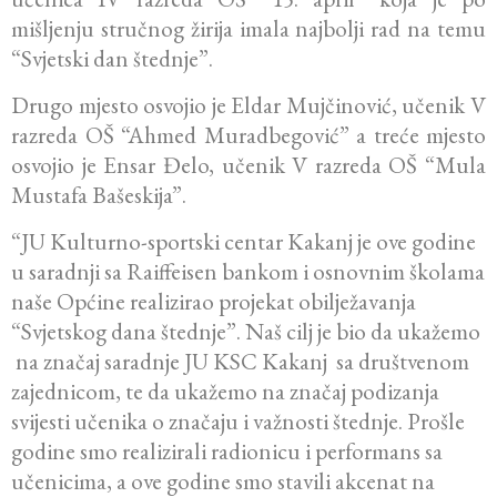
mišljenju stručnog žirija imala najbolji rad na temu
“Svjetski dan štednje”.
Drugo mjesto osvojio je Eldar Mujčinović, učenik V
razreda OŠ “Ahmed Muradbegović” a treće mjesto
osvojio je Ensar Đelo, učenik V razreda OŠ “Mula
Mustafa Bašeskija”.
“JU Kulturno-sportski centar Kakanj je ove godine
u saradnji sa Raiffeisen bankom i osnovnim školama
naše Općine realizirao projekat obilježavanja
“Svjetskog dana štednje”. Naš cilj je bio da ukažemo
na značaj saradnje JU KSC Kakanj sa društvenom
zajednicom, te da ukažemo na značaj podizanja
svijesti učenika o značaju i važnosti štednje. Prošle
godine smo realizirali radionicu i performans sa
učenicima, a ove godine smo stavili akcenat na