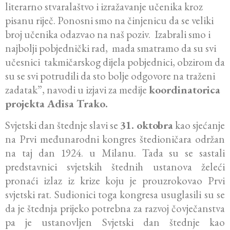
literarno stvaralaštvo i izražavanje učenika kroz
pisanu riječ. Ponosni smo na činjenicu da se veliki
broj učenika odazvao na naš poziv. Izabrali smo i
najbolji pobjednički rad, mada smatramo da su svi
učesnici takmičarskog dijela pobjednici, obzirom da
su se svi potrudili da sto bolje odgovore na traženi
zadatak”, navodi u izjavi za medije
koordinatorica
projekta Adisa Trako.
Svjetski dan štednje slavi se
31. oktobra
kao sjećanje
na Prvi međunarodni kongres štedioničara održan
na taj dan 1924. u Milanu. Tada su se sastali
predstavnici svjetskih štednih ustanova želeći
pronaći izlaz iz krize koju je prouzrokovao Prvi
svjetski rat. Sudionici toga kongresa usuglasili su se
da je štednja prijeko potrebna za razvoj čovječanstva
pa je ustanovljen Svjetski dan štednje kao