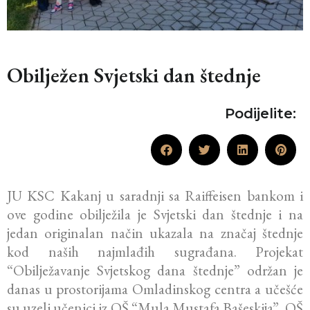
Obilježen Svjetski dan štednje
Podijelite:
JU KSC Kakanj u saradnji sa Raiffeisen bankom i
ove godine obilježila je Svjetski dan štednje i na
jedan originalan način ukazala na značaj štednje
kod naših najmlađih sugrađana. Projekat
“Obilježavanje Svjetskog dana štednje” održan je
danas u prostorijama Omladinskog centra a učešće
su uzeli učenici iz OŠ “Mula Mustafa Bašeskija”, OŠ