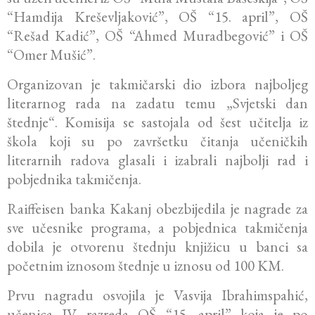
“Hamdija Kreševljaković”, OŠ “15. april”, OŠ
“Rešad Kadić”, OŠ “Ahmed Muradbegović” i OŠ
“Omer Mušić”.
Organizovan je takmičarski dio izbora najboljeg
literarnog rada na zadatu temu „Svjetski dan
štednje“. Komisija se sastojala od šest učitelja iz
škola koji su po završetku čitanja učeničkih
literarnih radova glasali i izabrali najbolji rad i
pobjednika takmičenja.
Raiffeisen banka Kakanj obezbijedila je nagrade za
sve učesnike programa, a pobjednica takmičenja
dobila je otvorenu štednju knjižicu u banci sa
početnim iznosom štednje u iznosu od 100 KM.
Prvu nagradu osvojila je Vasvija Ibrahimspahić,
učenica IV razreda OŠ “15. april” koja je po