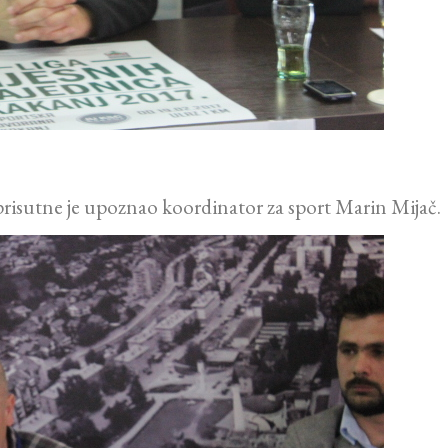
risutne je upoznao koordinator za sport Marin Mijač.