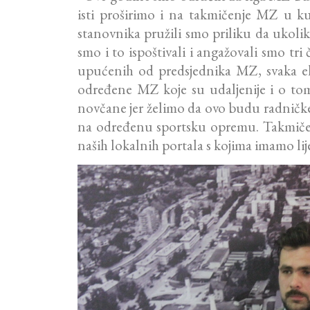
isti proširimo i na takmičenje MZ u k
stanovnika pružili smo priliku da ukolik
smo i to ispoštivali i angažovali smo tri 
upućenih od predsjednika MZ, svaka eki
određene MZ koje su udaljenije i o tome 
novčane jer želimo da ovo budu radničke 
na određenu sportsku opremu. Takmičen
naših lokalnih portala s kojima imamo lij