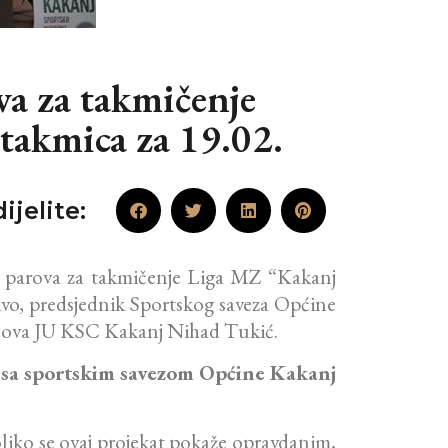
va za takmičenje
takmica za 19.02.
ijelite:
je parova za takmičenje Liga MZ “Kakanj
ivo, predsjednik Sportskog saveza Općine
slova JU KSC Kakanj Nihad Tukić.
 sa sportskim savezom Općine Kakanj
ko se ovaj projekat pokaže opravdanim,