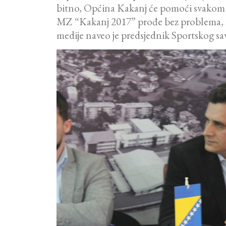
bitno, Općina Kakanj će pomoći svakom 
MZ “Kakanj 2017” prođe bez problema, mol
medije naveo je predsjednik Sportskog s