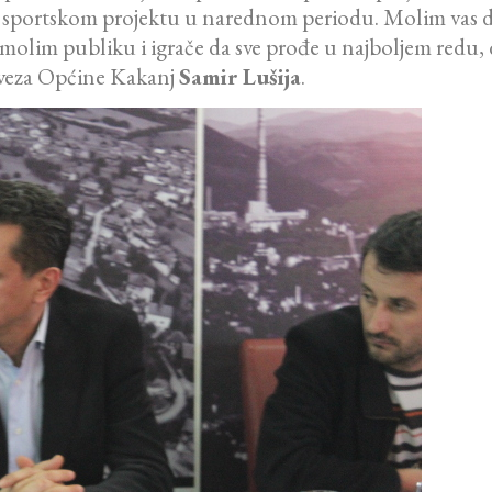
sportskom projektu u narednom periodu. Molim vas da
im publiku i igrače da sve prođe u najboljem redu, da 
aveza Općine Kakanj
Samir Lušija
.