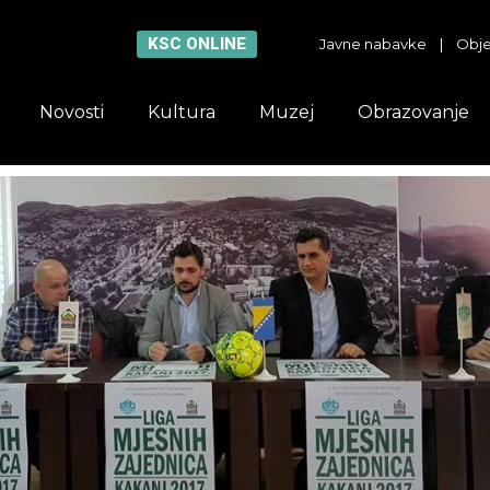
KSC ONLINE
Javne nabavke
|
Obje
Novosti
Kultura
Muzej
Obrazovanje