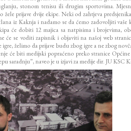
uglanju, stonom tenisu ili drugim sportovima. Mjes
o žele prijave dvije ekipe. Neki od zahtjeva predsjeni
člana iz Kaknja i nadamo se da ćemo zadovoljiti vaše kri
pa će dobiti 12 majica sa natpisima i brojevima, obe
će se voditi zapisnik i objaviti na našoj web stranic
igre, želimo da prijave budu zbog igre a ne zbog novč
je će biti medijski popraćeno preko stranice Općine
epu saradnju”, naveo je u izjavi za medije dir. JU KSC 