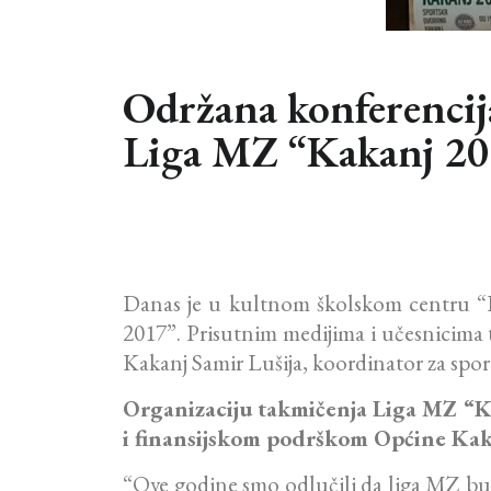
Održana konferencija
Liga MZ “Kakanj 201
Danas je u kultnom školskom centru “Eu
2017”. Prisutnim medijima i učesnicima 
Kakanj Samir Lušija, koordinator za sp
Organizaciju takmičenja Liga MZ “K
i finansijskom podrškom Općine Kaka
“Ove godine smo odlučili da liga MZ b