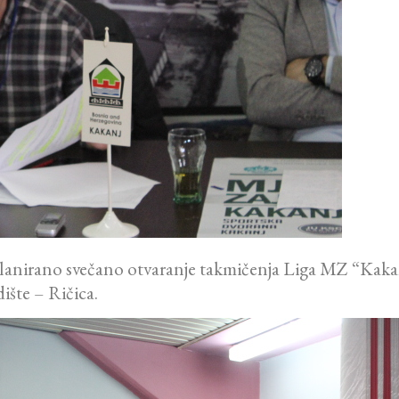
anirano svečano otvaranje takmičenja Liga MZ “Kakanj
ište – Ričica.