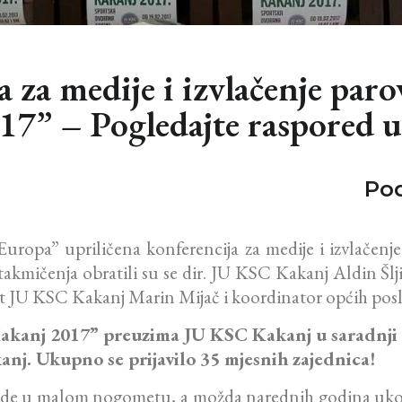
 za medije i izvlačenje paro
7” – Pogledajte raspored u
Pod
ropa” upriličena konferencija za medije i izvlačen
takmičenja obratili su se dir. JU KSC Kakanj Aldin Šlj
ort JU KSC Kakanj Marin Mijač i koordinator općih po
akanj 2017” preuzima JU KSC Kakanj u saradnji
nj. Ukupno se prijavilo 35 mjesnih zajednica!
ude u malom nogometu, a možda narednih godina ukoli