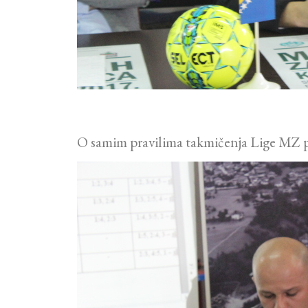
O samim pravilima takmičenja Lige MZ p