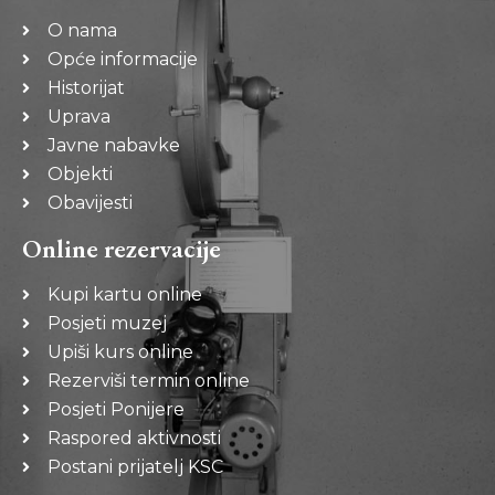
O nama
Opće informacije
Historijat
Uprava
Javne nabavke
Objekti
Obavijesti
Online rezervacije
Kupi kartu online
Posjeti muzej
Upiši kurs online
Rezerviši termin online
Posjeti Ponijere
Raspored aktivnosti
Postani prijatelj KSC