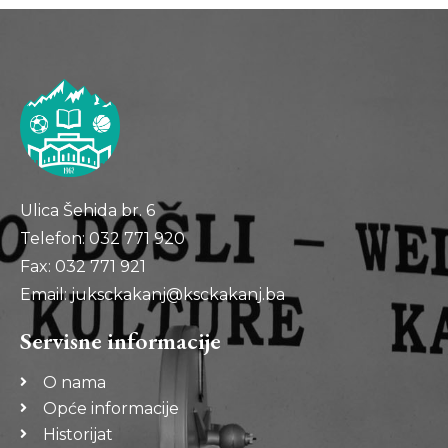
Ulica Šehida br. 6
Telefon: 032 771 920
Fax: 032 771 921
Email: juksckakanj@ksckakanj.ba
Servisne informacije
O nama
Opće informacije
Historijat