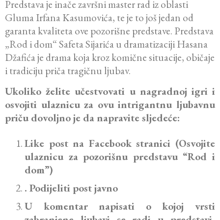
Predstava je inače završni master rad iz oblasti
Gluma Irfana Kasumovića, te je to još jedan od
garanta kvaliteta ove pozorišne predstave. Predstava
„Rod i dom“ Safeta Sijarića u dramatizaciji Hasana
Džafića je drama koja kroz komične situacije, običaje
i tradiciju priča tragičnu ljubav.
Ukoliko želite učestvovati u nagradnoj igri i
osvojiti ulaznicu za ovu intrigantnu ljubavnu
priču dovoljno je da napravite sljedeće:
Like post na Facebook stranici (Osvojite
ulaznicu za pozorišnu predstavu “Rod i
dom”)
. Podijeliti post javno
U komentar napisati o kojoj vrsti
zabranjene ljubavi se radi u predstavi,