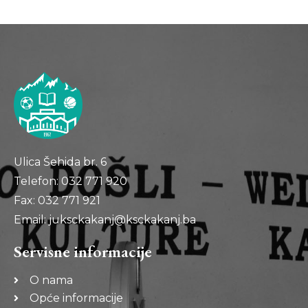
Ulica Šehida br. 6
Telefon: 032 771 920
Fax: 032 771 921
Email: juksckakanj@ksckakanj.ba
Servisne informacije
O nama
Opće informacije