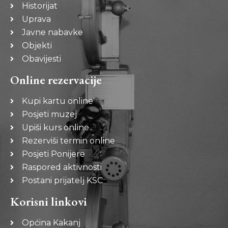
Historijat
Uprava
Javne nabavke
Objekti
Obavijesti
Online rezervacije
Kupi kartu online
Posjeti muzej
Upiši kurs online
Rezerviši termin online
Posjeti Ponijere
Raspored aktivnosti
Postani prijatelj KSC
Korisni linkovi
Općina Kakanj