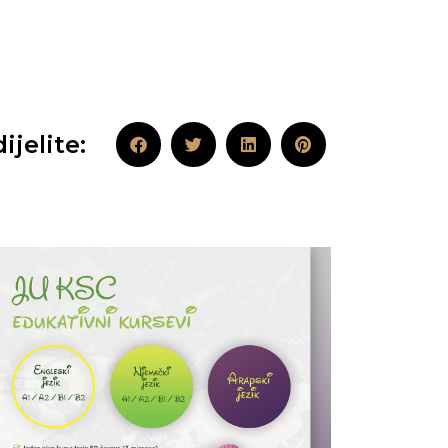
ijelite: