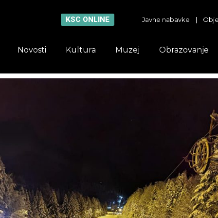
KSC ONLINE
Javne nabavke
|
Obje
Novosti
Kultura
Muzej
Obrazovanje