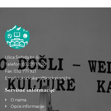
Ulica Šehida br. 6
Telefon: 032 771 920
Fax: 032 771 921
Email: juksckakanj@ksckakanj.ba
Servisne informacije
O nama
Opće informacije