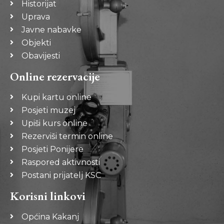
Historijat
Uprava
Javne nabavke
Objekti
Obavijesti
Online rezervacije
Kupi kartu online
Posjeti muzej
Upiši kurs online
Rezerviši termin online
Posjeti Ponijere
Raspored aktivnosti
Postani prijatelj KSC
Korisni linkovi
Općina Kakanj