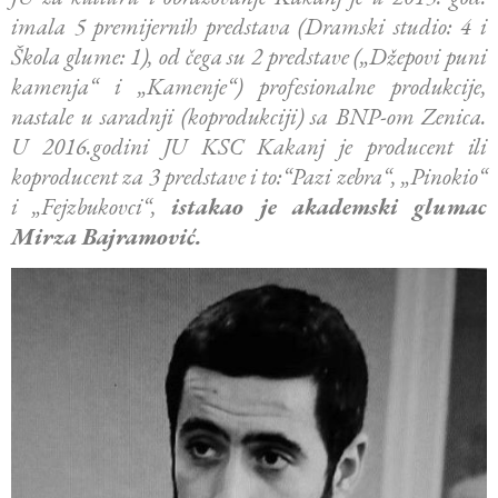
imala 5 premijernih predstava (Dramski studio: 4 i
Škola glume: 1), od čega su 2 predstave („Džepovi puni
kamenja“ i „Kamenje“) profesionalne produkcije,
nastale u saradnji (koprodukciji) sa BNP-om Zenica.
U 2016.godini JU KSC Kakanj je producent ili
koproducent za 3 predstave i to:“Pazi zebra“, „Pinokio“
i „Fejzbukovci“,
istakao je akademski glumac
Mirza Bajramović.