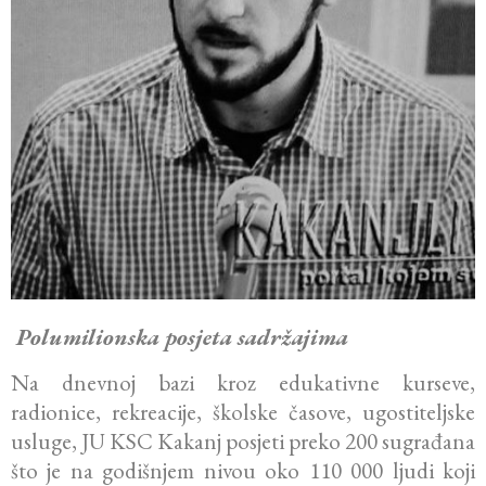
Polumilionska posjeta sadržajima
Na dnevnoj bazi kroz edukativne kurseve,
radionice, rekreacije, školske časove, ugostiteljske
usluge, JU KSC Kakanj posjeti preko 200 sugrađana
što je na godišnjem nivou oko 110 000 ljudi koji