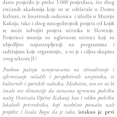
danu posjetilo je preko 3 000 posjetilaca, što zbog
svečanih akademija koje su se održavale u Domu
kulture, te kreativnih radionica i izložbi u Muzeju
Kaknja, tako i zbog mnogobrojnih posjeta od kojih
se može izdvojiti posjeta učenika iz Slovenije.
Posjetioci muzeja su uglavnom učenici koji su
ubjedljivo najzastupljeniji na programima i
sadržajima koje organizuju, a to je i ciljna skupina
ovog sektora JU.
Posebnu pažnju usmjeravamo na stimuliranje i
afirmisanje mladih i perspektivnih umjetnika, te
kulturnih i sportskih radnika. Međutim, ovo sve ne bi
imalo ove dimenzije da nemamo ogromnu podršku
našeg Osnivača Općine Kakanj, kao i veliku podršku
lokalnih privrednika, koji nesebično pomažu naše
projekte i hvala Bogu da je tako
,
istakao je prvi