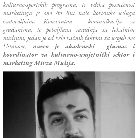
kulturno-sportskih programa, te velika posvećenost
marketingu je ono što čini naše korisnike usluga
zadovoljnim. Konstantna komunikacija sa
građanima, te poboljšana saradnja sa lokalnim
medijim, jedan je od vrlo važnih faktora za uspjeh ove
Ustanove,
naveo je akademski glumac i
koordinator za kulturno-umjetnički sektor i
marketing Mirza Mušija.