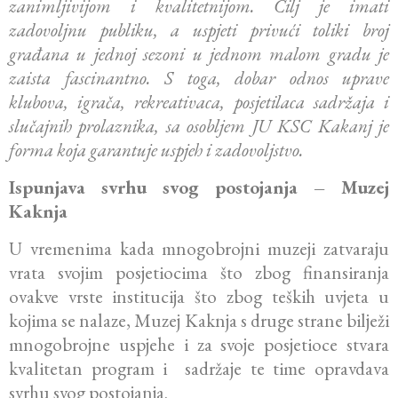
zanimljivijom i kvalitetnijom. Cilj je imati
zadovoljnu publiku, a uspjeti privući toliki broj
građana u jednoj sezoni u jednom malom gradu je
zaista fascinantno. S toga, dobar odnos uprave
klubova, igrača, rekreativaca, posjetilaca sadržaja i
slučajnih prolaznika, sa osobljem JU KSC Kakanj je
forma koja garantuje uspjeh i zadovoljstvo.
Ispunjava svrhu svog postojanja – Muzej
Kaknja
U vremenima kada mnogobrojni muzeji zatvaraju
vrata svojim posjetiocima što zbog finansiranja
ovakve vrste institucija što zbog teških uvjeta u
kojima se nalaze, Muzej Kaknja s druge strane bilježi
mnogobrojne uspjehe i za svoje posjetioce stvara
kvalitetan program i sadržaje te time opravdava
svrhu svog postojanja.