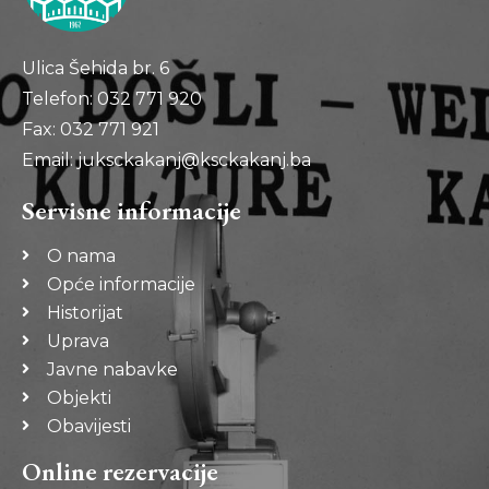
Ulica Šehida br. 6
Telefon: 032 771 920
Fax: 032 771 921
Email: juksckakanj@ksckakanj.ba
Servisne informacije
O nama
Opće informacije
Historijat
Uprava
Javne nabavke
Objekti
Obavijesti
Online rezervacije