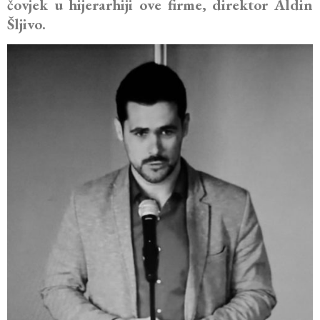
čovjek u hijerarhiji ove firme, direktor Aldin
Šljivo.