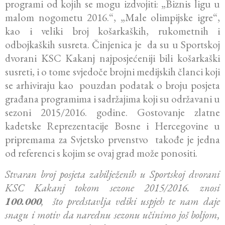
programi od kojih se mogu izdvojiti: „Biznis ligu u
malom nogometu 2016.“, „Male olimpijske igre“,
kao i veliki broj košarkaških, rukometnih i
odbojkaških susreta. Činjenica je da su u Sportskoj
dvorani KSC Kakanj najposjećeniji bili košarkaški
susreti, i o tome svjedoče brojni medijskih članci koji
se arhiviraju kao pouzdan podatak o broju posjeta
građana programima i sadržajima koji su održavani u
sezoni 2015/2016. godine. Gostovanje zlatne
kadetske Reprezentacije Bosne i Hercegovine u
pripremama za Svjetsko prvenstvo takođe je jedna
od referenci s kojim se ovaj grad može ponositi.
Stvaran broj posjeta zabilježenih u Sportskoj dvorani
KSC Kakanj tokom sezone 2015/2016. znosi
100.000
, što predstavlja veliki uspjeh te nam daje
snagu i motiv da narednu sezonu učinimo još boljom,