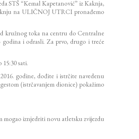
zreda STŠ “Kemal Kapetanović” iz Kaknja,
 u Kaknju na ULIČNOJ UTRCI pronađemo
e od kružnog toka na centru do Centralne
5 godina i odrasli. Za prvo, drugo i treće
 15:30 sati.
16. godine, dođite i istrčite navedenu
m gestom (istrčavanjem dionice) pokažimo
 mogao iznjedriti novu atletsku zvijezdu