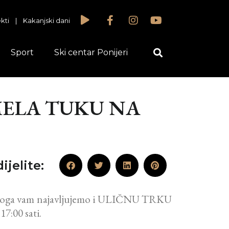
kti
|
Kakanjski dani
Sport
Ski centar Ponijeri
MELA TUKU NA
ijelite:
ju stoga vam najavljujemo i ULIČNU TRKU
7:00 sati.