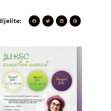
ijelite: