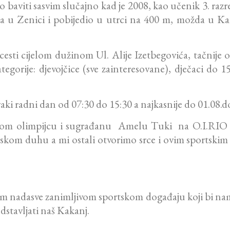
baviti sasvim slučajno kad je 2008, kao učenik 3. ra
ama u Zenici i pobijedio u utrci na 400 m, možda
 cesti cijelom dužinom Ul. Alije Izetbegovića, tačnij
ategorije: djevojčice (sve zainteresovane), dječaci do 1
vaki radni dan od 07:30 do 15:30 a najkasnije do 01.08.do
kom olimpijcu i sugrađanu Amelu Tuki na O.I.RIO 20
arskom duhu a mi ostali otvorimo srce i ovim sportski
m nadasve zanimljivom sportskom događaju koji bi nam
stavljati naš Kakanj.