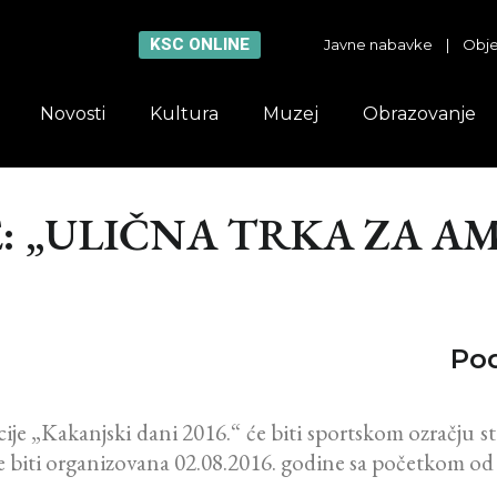
KSC ONLINE
Javne nabavke
|
Obje
Novosti
Kultura
Muzej
Obrazovanje
E: „ULIČNA TRKA ZA A
Pod
ije „Kakanjski dani 2016.“ će biti sportskom ozrač
biti organizovana 02.08.2016. godine sa početkom od 1