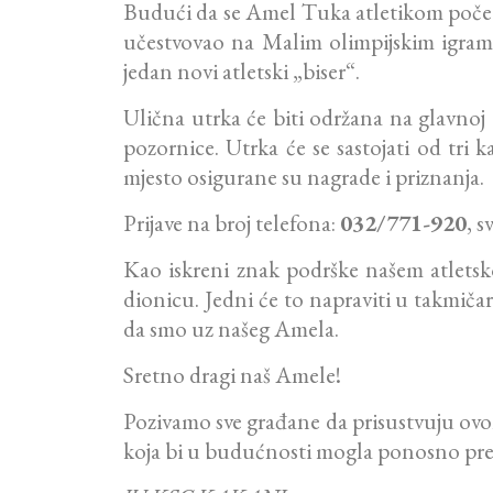
Budući da se Amel Tuka atletikom počeo 
učestvovao na Malim olimpijskim igr
jedan novi atletski „biser“.
Ulična utrka će biti održana na glavnoj
pozornice. Utrka će se sastojati od tri k
mjesto osigurane su nagrade i priznanja.
Prijave na broj telefona:
032/771-920
, s
Kao iskreni znak podrške našem atlets
dionicu. Jedni će to napraviti u takmič
da smo uz našeg Amela.
Sretno dragi naš Amele!
Pozivamo sve građane da prisustvuju ovo
koja bi u budućnosti mogla ponosno pred