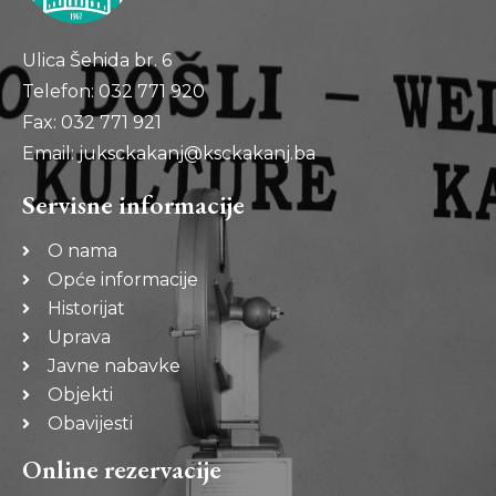
Ulica Šehida br. 6
Telefon: 032 771 920
Fax: 032 771 921
Email: juksckakanj@ksckakanj.ba
Servisne informacije
O nama
Opće informacije
Historijat
Uprava
Javne nabavke
Objekti
Obavijesti
Online rezervacije