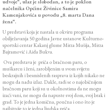
udvoje“, ulaz je slobodan, a to je poklon
načelnika Općine Živinice Samira
Kamenjakovića u povodu „8. marta Dana
žena“.
U predstavi koja je nastala u okviru programa
obilježavanja 50 godina Javne ustanove Kulturno-
sportski centar Kakanj glume Mirza Mušija, Mirza
Bajramović i Aida Bukva.
Ova predstava je priča o bračnom paru, o
muškarcu i ženi, zarobljenim u svom svijetu
beskrajnih i besmislenih rasprava iz kojih nikako ne
mogu da nađu izlaz. Dakle, radi se o najobičnijem
bračnom paru koji su u okolnostima da ne mogu
izaći vani, ne mogu da napuste svoj dom, svoj brak i
grad. To je jedna komična, poučna i ono što je
najbitnije to je jedna ljudska priča.