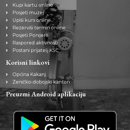
Kupi kartu online
Posjeti muzej
Upiši kurs online
Rezerviši termin online
Posjeti Ponijere
Raspored aktivnosti
Postani prijatelj KSC
Korisni linkovi
Općina Kakanj
Zeničko-dobojski kanton
Preuzmi Android aplikaciju