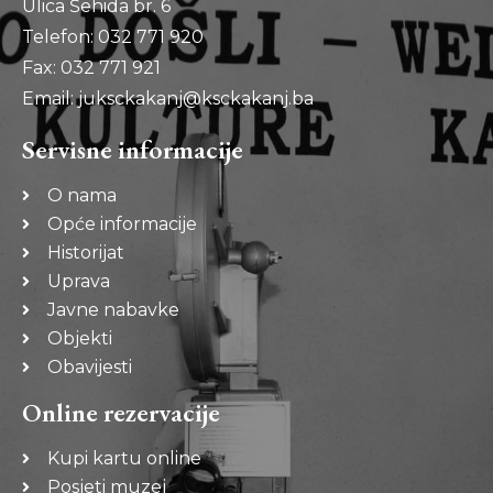
Ulica Šehida br. 6
Telefon: 032 771 920
Fax: 032 771 921
Email: juksckakanj@ksckakanj.ba
Servisne informacije
O nama
Opće informacije
Historijat
Uprava
Javne nabavke
Objekti
Obavijesti
Online rezervacije
Kupi kartu online
Posjeti muzej