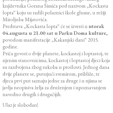
književnika Gorana Šimića pod nazivom „Kockasta
lopta“ koju su radili polaznici škole glume, u režiji
Miroljuba Mijatovića.
Predstava „Kockasta lopta“ će se izvesti u
utorak
04.augusta u 21.00 sat u Parku Doma kulture,
povodom manifestacije „Kakanjski dani“ 2015.
godine.
Priča govori o dvije planete, kockastoj i loptastoj, te
njenim stanovnicima, kockastoj i loptastoj djeci koja
su razdvojena zbog sukoba u prošlosti. Jednog dana
dvije planete se, putujući svemirom, približe, te
djeca prvi put saznaju jedne za druge i u njima se
javlja neopisiva želja za druženjem i upoznavanjem
navodno drugih i drugačijih.
Ulaz je slobodan!