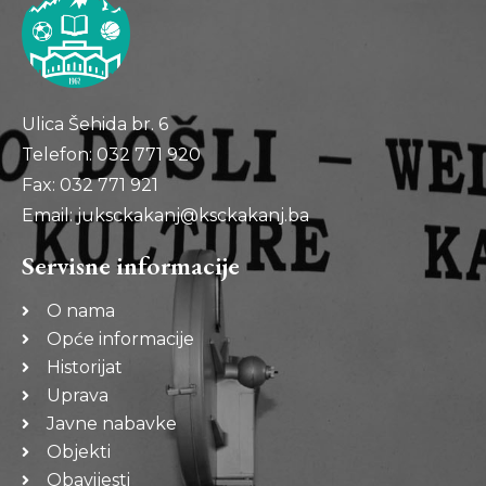
Ulica Šehida br. 6
Telefon: 032 771 920
Fax: 032 771 921
Email: juksckakanj@ksckakanj.ba
Servisne informacije
O nama
Opće informacije
Historijat
Uprava
Javne nabavke
Objekti
Obavijesti