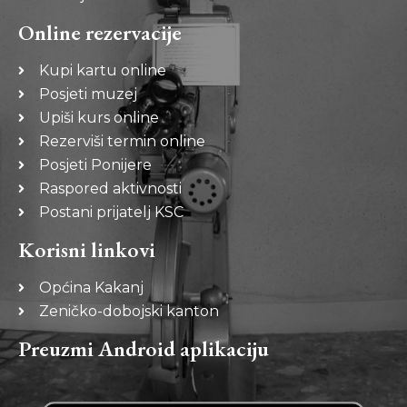
Online rezervacije
Kupi kartu online
Posjeti muzej
Upiši kurs online
Rezerviši termin online
Posjeti Ponijere
Raspored aktivnosti
Postani prijatelj KSC
Korisni linkovi
Općina Kakanj
Zeničko-dobojski kanton
Preuzmi Android aplikaciju