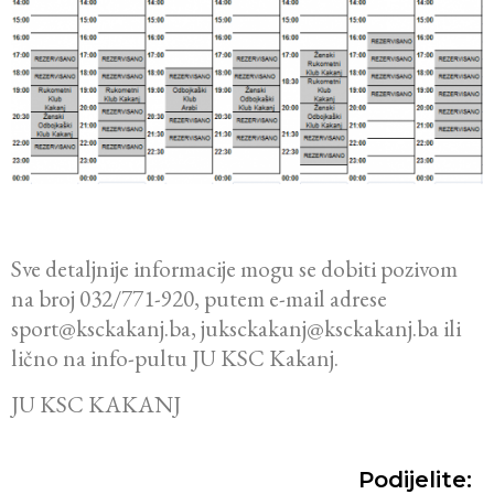
Sve detaljnije informacije mogu se dobiti pozivom
na broj 032/771-920, putem e-mail adrese
sport@ksckakanj.ba, juksckakanj@ksckakanj.ba ili
lično na info-pultu JU KSC Kakanj.
JU KSC KAKANJ
Podijelite: