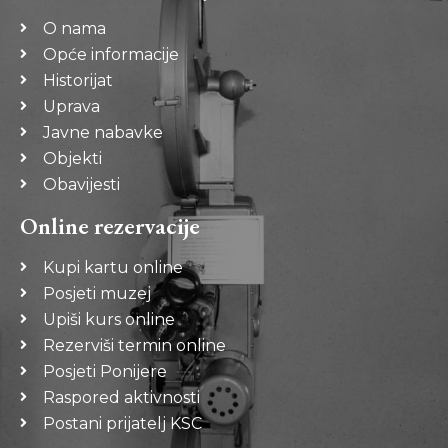
O nama
Opće informacije
Historijat
Uprava
Javne nabavke
Objekti
Obavijesti
Online rezervacije
Kupi kartu online
Posjeti muzej
Upiši kurs online
Rezerviši termin online
Posjeti Ponijere
Raspored aktivnosti
Postani prijatelj KSC