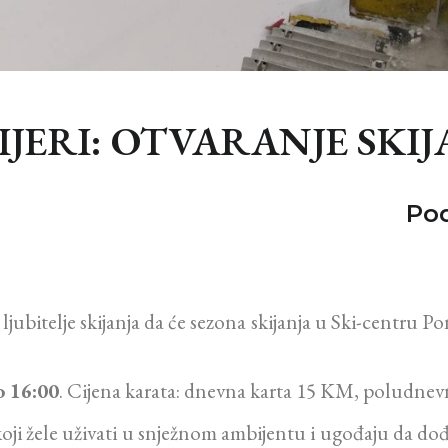
JERI: OTVARANJE SKIJ
Pod
bitelje skijanja da će sezona skijanja u Ski-centru Pon
o 16:00
. Cijena karata: dnevna karta 15 KM, poludne
e koji žele uživati u snježnom ambijentu i ugođaju da 