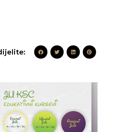
ijelite: