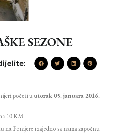
AŠKE SEZONE
ijelite:
ijeri početi u
utorak 05. januara 2016.
vna 10 KM.
dođu na Ponijere i zajedno sa nama započnu