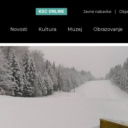
KSC ONLINE
Javne nabavke
|
Obje
Novosti
Kultura
Muzej
Obrazovanje