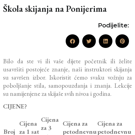
Škola skijanja na Ponijerima
Podijelite:
Bilo da ste vi ili vaše dijete početnik ili želite
usavršiti postojeće znanje, naši instruktori skijanja
su savršen izbor. Iskoristit ćemo svaku vožnju za
poboljšanje stila, samopouzdanja i znanja. Lekcije
su namijenjene za skijaše svih nivoa i godina.
CIJENE?
Cijena
Cijena
Cijena za
Cijena za
za 3
Broj
za 1 sat
petodnevnu
petodnevnu