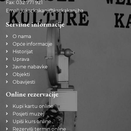
Fax: 032 771 921
Email: juksckakanj@ksckakanj.ba
Servisne informacije
O nama
Opće informacije
Historijat
Uprava
Javne nabavke
Objekti
Obavijesti
Online rezervacije
Kupi kartu online
Posjeti muzej
Upiši kurs online
Rezerviši termin online