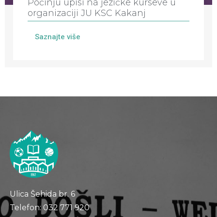
Počinju upisi na jezičke kurseve u
organizaciji JU KSC Kakanj
Saznajte više
Ulica Šehida br. 6
Telefon: 032 771 920