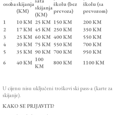
sata
osoba
skijanja
školu
(bez
školu
(sa
skijanja
(KM)
prevoza)
prevozom)
(KM)
1
10 KM
25 KM
150 KM
200 KM
2
17 KM
45 KM
250 KM
350 KM
3
25 KM
60 KM
400 KM
550 KM
4
30 KM
75 KM
550 KM
700 KM
5
35 KM
90 KM
700 KM
950 KM
100
6
40 KM
800 KM
1100 KM
KM
U cijenu nisu uključeni troškovi ski pass-a (karte za
skijanje).
KAKO SE PRIJAVITI?