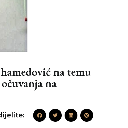
uhamedović na temu
 očuvanja na
ijelite: