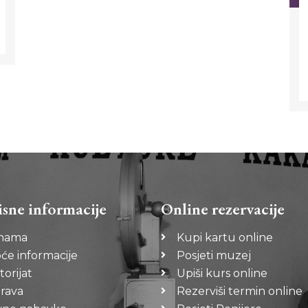
isne informacije
Online rezervacije
nama
Kupi kartu online
će informacije
Posjeti muzej
torijat
Upiši kurs online
rava
Rezerviši termin online