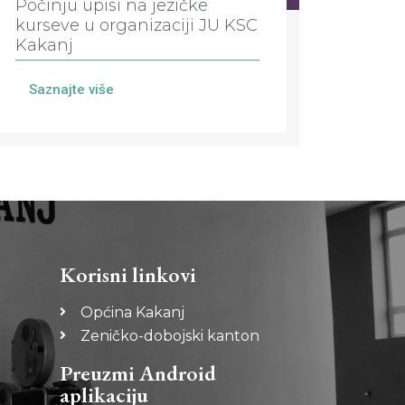
Počinju upisi na jezičke
kurseve u organizaciji JU KSC
Kakanj
Saznajte više
Korisni linkovi
Općina Kakanj
Zeničko-dobojski kanton
Preuzmi Android
aplikaciju