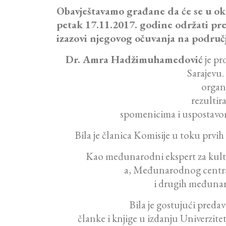
Obavještavamo građane da će se u ok
petak 17.11.2017. godine održati p
izazovi njegovog očuvanja na područ
Dr. Amra Hadžimuhamedović
je pr
Sarajevu.
organ
rezulti
spomenicima i uspostavom
Bila je članica Komisije u toku prvih 
Kao međunarodni ekspert za kul
a, Međunarodnog centra
i drugih međunaro
Bila je gostujući preda
članke i knjige u izdanju Univerzit