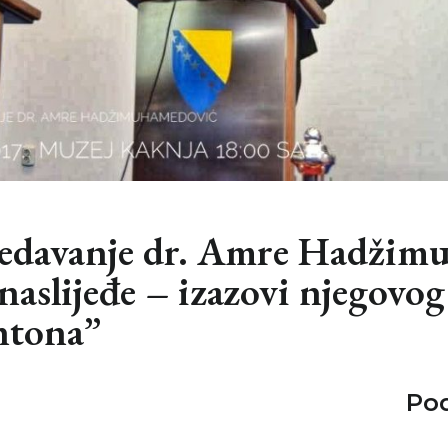
edavanje dr. Amre Hadžim
aslijeđe – izazovi njegovog
ntona”
Pod