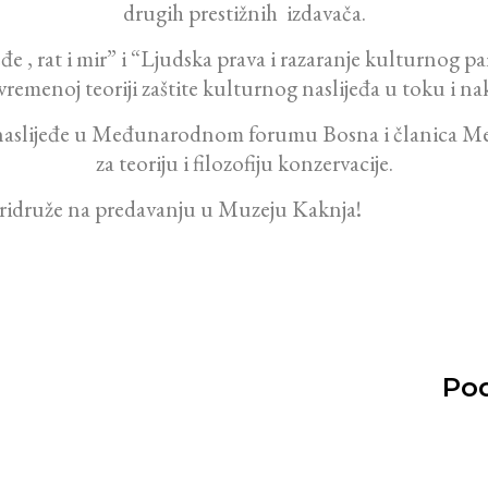
drugih prestižnih izdavača.
đe , rat i mir” i “Ljudska prava i razaranje kulturnog p
remenoj teoriji zaštite kulturnog naslijeđa u toku i 
o naslijeđe u Međunarodnom forumu Bosna i članica
za teoriju i filozofiju konzervacije.
pridruže na predavanju u Muzeju Kaknja!
Pod