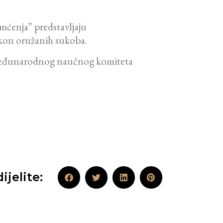
amćenja” predstavljaju
nakon oružanih sukoba.
 Međunarodnog naučnog komiteta
ijelite: