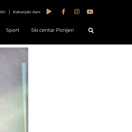
kti
|
Kakanjski dani
Sport
Ski centar Ponijeri