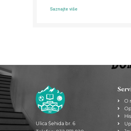
Saznajte više
Serv
O 
Op
His
Ulica Šehida br. 6
Up