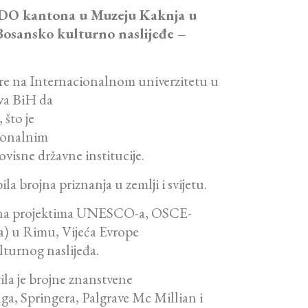
E-DO kantona u Muzeju Kaknja u
osansko kulturno naslijeđe –
kture na Internacionalnom univerzitetu u
šva BiH da
što je
ionalnim
isne državne institucije.
la brojna priznanja u zemlji i svijetu.
k na projektima UNESCO-a, OSCE-
) u Rimu, Vijeća Evrope
lturnog naslijeđa.
ila je brojne znanstvene
ga, Springera, Palgrave Mc Millian i