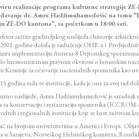
viru realizacije programa kulturne strategije Z
redavanje dr. Amre Hadžimuhamedović na temu “B
ju ZE-DO kantona”, sa početkom u 18:00 sati.
ofesor zaštite graditeljskog naslijeđa i historije arhite
 2001. godine dobila je zaduženje OHR-a i Predsjedni
izira implementaciju Annexa 8 Dejtonskog sporazuma, 
ralo harmoniziranim pravnim okvirom o bosanskim nac
 Komisije za očuvanje nacionalnih spomenika kao neov
15 godina rada te institucije, kada je ona za svoj rad dobi
turno naslijeđe, Amra Hadžimuhamedović je saradni
 za konzervaciju i restauraciju spomenika (ICCROM-a
dnih i regionalnih institucija koje se bave zaštitom ku
vač na brojnim univerzitetima u Americi i Evropi. Objav
eta u Sarajevu, Norveškog Helsinškog komiteta, Routlid