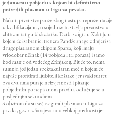
jedanaestu pobjedu s kojom bi definitivno
potvrdili plasman u Ligu za prvaka.
Nakon prvenstve pauze zbog nastupa reprezentacije
u kvalifikacijama, u srijedu se nastavlja prvenstvo u
elitnom rangu bh.košarke. Derbi se igra u Kaknju u
kojem će izabranici trenera Pandže snage odmjeri sa
drugoplasiranom ekipom Sparsa, koji imaju
vrlodobar učinak (14 pobjeda i tri poraza) i samo
bod manje od vodećeg Zrinjskog. Bit će to, nema
sumnje, još jedan spektakularan meč u kojem će
najviše profitirati ljubitelji košarke, jer svaki susret
ova dva tima pun je neizvjesnosti i pitanje
pobjednika po nepisanom pravilu, odlučuje se u
posljednjim sekundama.
S obzirom da su već osigurali plasman u Ligu za
prvaka, gosti iz Sarajeva su u velikoj prednosti jer