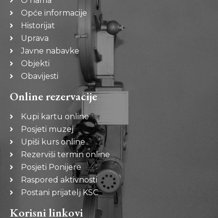
O nama
Opće informacije
Historijat
Uprava
Javne nabavke
Objekti
Obavijesti
Online rezervacije
Kupi kartu online
Posjeti muzej
Upiši kurs online
Rezerviši termin online
Posjeti Ponijere
Raspored aktivnosti
Postani prijatelj KSC
Korisni linkovi