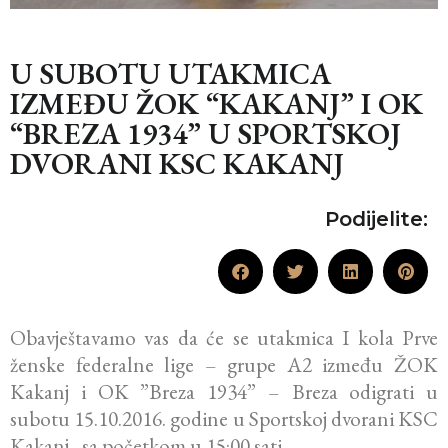
U SUBOTU UTAKMICA
IZMEĐU ŽOK “KAKANJ” I OK
“BREZA 1934” U SPORTSKOJ
DVORANI KSC KAKANJ
Podijelite:
Obavještavamo vas da će se utakmica I kola Prve
ženske federalne lige – grupe A2 između ŽOK
Kakanj i OK ”Breza 1934” – Breza odigrati u
subotu 15.10.2016. godine u Sportskoj dvorani KSC
Kakanj, sa početkom u 15:00 sati.