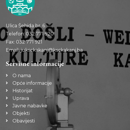
Ulica Šehida br. 6
Telefon: 032 771 920
Fax: 032 771 921
Email: juksckakanj@ksckakanj.ba
Servisne informacije
O nama
Opće informacije
Historijat
Uprava
Javne nabavke
Objekti
Obavijesti