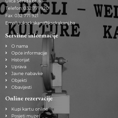
Ulica Šehida br. 6
Telefon: 032 771 920
Fax: 032 771 921
Email: juksckakanj@ksckakanj.ba
Servisne informacije
O nama
Opće informacije
Historijat
Uprava
Javne nabavke
Objekti
Obavijesti
Online rezervacije
Kupi kartu online
Posjeti muzej