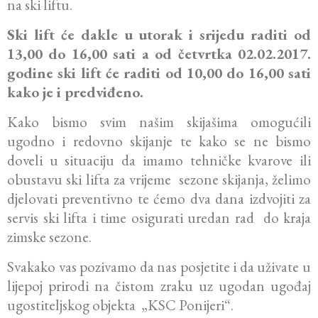
na ski liftu.
Ski lift će dakle u utorak i srijedu raditi od
13,00 do 16,00 sati a od četvrtka 02.02.2017.
godine ski lift će raditi od 10,00 do 16,00 sati
kako je i predviđeno.
Kako bismo svim našim skijašima omogućili
ugodno i redovno skijanje te kako se ne bismo
doveli u situaciju da imamo tehničke kvarove ili
obustavu ski lifta za vrijeme sezone skijanja, želimo
djelovati preventivno te ćemo dva dana izdvojiti za
servis ski lifta i time osigurati uredan rad do kraja
zimske sezone.
Svakako vas pozivamo da nas posjetite i da uživate u
lijepoj prirodi na čistom zraku uz ugodan ugođaj
ugostiteljskog objekta „KSC Ponijeri“.