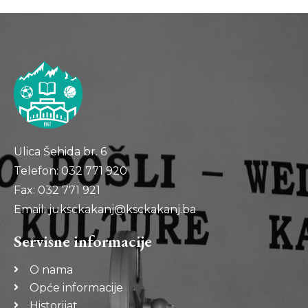
Ulica Šehida br. 6
Telefon: 032 771 920
Fax: 032 771 921
Email: juksckakanj@ksckakanj.ba
Servisne informacije
O nama
Opće informacije
Historijat