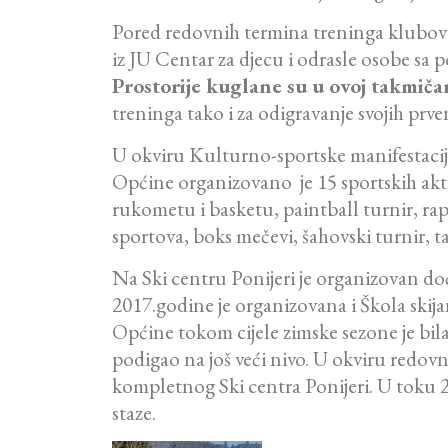
Pored redovnih termina treninga klubova i
iz JU Centar za djecu i odrasle osobe s
Prostorije kuglane su u ovoj takmiča
treninga tako i za odigravanje svojih prv
U okviru Kulturno-sportske manifestacije
Općine organizovano je 15 sportskih aktivn
rukometu i basketu, paintball turnir, rap
sportova, boks mečevi, šahovski turnir, t
Na Ski centru Ponijeri je organizovan d
2017.godine je organizovana i Škola skija
Općine tokom cijele zimske sezone je bil
podigao na još veći nivo. U okviru redovn
kompletnog Ski centra Ponijeri. U toku 20
staze.