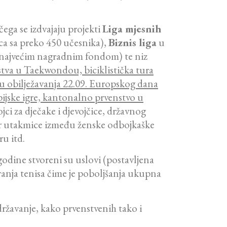
ega se izdvajaju projekti
Liga mjesnih
ca sa preko 450 učesnika),
Biznis liga
u
 najvećim nagradnim fondom) te niz
va u Taekwondou, biciklistička tura
du obilježavanja 22.09. Europskog dana
ijske igre, kantonalno prvenstvo u
ci za dječake i djevojčice, državnog
or utakmice između ženske odbojkaške
ru itd.
godine stvoreni su uslovi (postavljena
granja tenisa čime je poboljšanja ukupna
državanje, kako prvenstvenih tako i