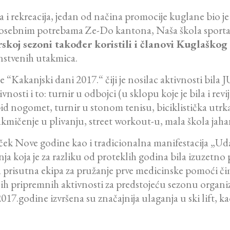
 rekreacija, jedan od načina promocije kuglane bio je i
a posebnim potrebama Ze-Do kantona, Naša škola sporta
rskoj sezoni također koristili i članovi Kuglaškog
enstvenih utakmica.
 “Kakanjski dani 2017.“ čiji je nosilac aktivnosti bila
osti i to: turnir u odbojci (u sklopu koje je bila i rev
id nogomet, turnir u stonom tenisu, biciklistička utrka,
akmičenje u plivanju, street workout-u, mala škola jaha
oček Nove godine kao i tradicionalna manifestacija „Ud
nja koja je za razliku od proteklih godina bila izuzetn
a prisutna ekipa za pružanje prve medicinske pomoći či
ih pripremnih aktivnosti za predstojeću sezonu organizo
17.godine izvršena su značajnija ulaganja u ski lift, ka