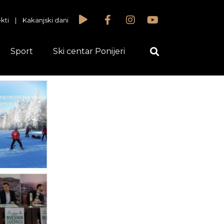
kti
|
Kakanjski dani
Sport
Ski centar Ponijeri