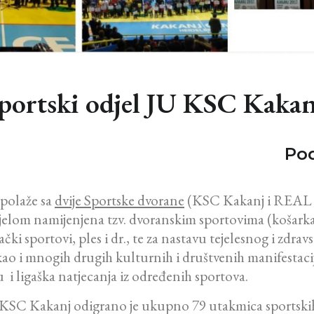
 Sportski odjel JU KSC Kaka
Pod
spolaže sa
dvije Sportske dvorane
(KSC Kakanj i REAL 
ijelom namijenjena tzv. dvoranskim sportovima (košark
 sportovi, ples i dr., te za nastavu tejelesnog i zdravs
ao i mnogih drugih kulturnih i društvenih manifestacij
 i ligaška natjecanja iz određenih sportova.
KSC Kakanj odigrano je ukupno 79 utakmica sportskih 