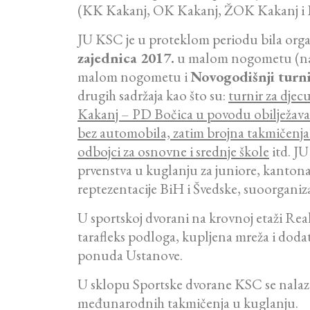
(KK Kakanj, OK Kakanj, ŽOK Kakanj i 
JU KSC je u proteklom periodu bila organ
zajednica 2017.
u malom nogometu (najma
malom nogometu i
Novogodišnji turn
drugih sadržaja kao što su:
turnir za dje
Kakanj – PD Bočica u povodu obilježavan
bez automobila, zatim brojna takmičenja 
odbojci za osnovne i srednje škole
itd. JU
prvenstva u kuglanju za juniore, kanton
reptezentacije BiH i Švedske, suoorganiza
U sportskoj dvorani na krovnoj etaži Real
tarafleks podloga, kupljena mreža i dodat
ponuda Ustanove.
U sklopu Sportske dvorane KSC se nalazi i
međunarodnih takmičenja u kuglanju.