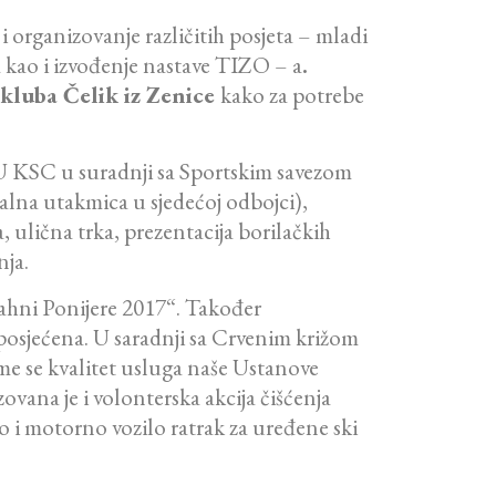
 organizovanje različitih posjeta – mladi
 kao i izvođenje nastave TIZO – a
.
 kluba Čelik iz Zenice
kako za potrebe
 JU KSC u suradnji sa Sportskim savezom
ijalna utakmica u sjedećoj odbojci),
 ulična trka, prezentacija borilačkih
nja.
ahni Ponijere 2017“. Također
o posjećena. U saradnji sa Crvenim križom
me se kvalitet usluga naše Ustanove
vana je i volonterska akcija čišćenja
o i motorno vozilo ratrak za uređene ski