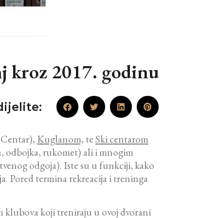
nj kroz 2017. godinu
ijelite:
Centar),
Kuglanom,
te
Ski centarom
a, odbojka, rukomet) ali i mnogim
tvenog odgoja). Iste su u funkciji, kako
a. Pored termina rekreacija i treninga
klubova koji treniraju u ovoj dvorani