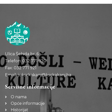
Ulica Šehida br. 6
Telefon: 032 771 920
Fax: 032 771 921
Email: juksckakanj@ksckakanj.ba
Servisne informacije
O nama
Opće informacije
Historijat