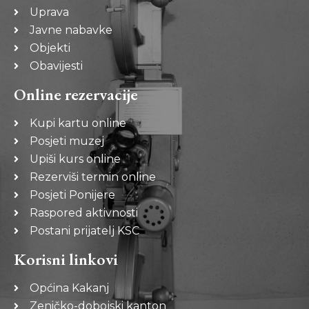
Uprava
Javne nabavke
Objekti
Obavijesti
Online rezervacije
Kupi kartu online
Posjeti muzej
Upiši kurs online
Rezerviši termin online
Posjeti Ponijere
Raspored aktivnosti
Postani prijatelj KSC
Korisni linkovi
Općina Kakanj
Zeničko-dobojski kanton