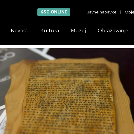
KSC ONLINE
Javne nabavke
|
Obje
Novosti
Kultura
Muzej
Obrazovanje