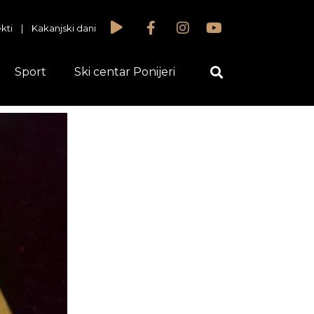
kti
|
Kakanjski dani
Sport
Ski centar Ponijeri