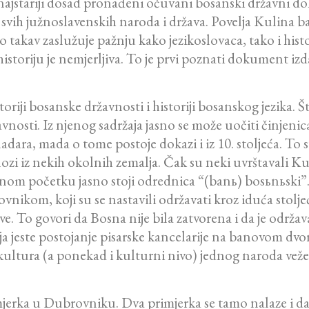
ajstariji dosad pronađeni očuvani bosanski državni d
svih južnoslavenskih naroda i država. Povelja Kulina b
akav zaslužuje pažnju kako jezikoslovaca, tako i histo
istoriju je nemjerljiva. To je prvi poznati dokument i
riji bosanske državnosti i historiji bosanskog jezika. Št
nosti. Iz njenog sadržaja jasno se može uočiti činjenica
dara, mada o tome postoje dokazi i iz 10. stoljeća. To s
tolozi iz nekih okolnih zemalja. Čak su neki uvrštavali 
enom početku jasno stoji odrednica “(banь) bosьnьski”.
nikom, koji su se nastavili održavati kroz iduća stoljeća
ave. To govori da Bosna nije bila zatvorena i da je održa
lja jeste postojanje pisarske kancelarije na banovom dvo
kultura (a ponekad i kulturni nivo) jednog naroda vež
mjerka u Dubrovniku. Dva primjerka se tamo nalaze i dan