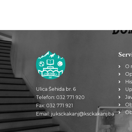
Serv
O 
Op
His
Ulica Šehida br. 6
Up
Ja
Telefon: 032 771 920
Ob
Fax: 032 771 921
Oba
Email: juksckakanj@ksckakanj.ba