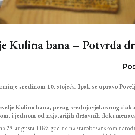
lje Kulina bana – Potvrda d
Pod
minje sredinom 10. stojeća. Ipak se upravo Povel
 Povelje Kulina bana, prvog srednjovjekovnog d
om, i jednom od najstarijih državnih dokumenata 
ana 29. augusta 1189. godine na starobosanskom naro