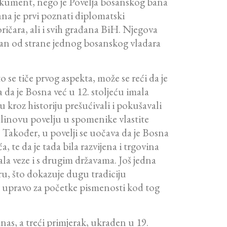
okument, nego je Povelja bosanskog bana
ana je prvi poznati diplomatski
ričara, ali i svih građana BiH. Njegova
zdan od strane jednog bosanskog vladara
o se tiče prvog aspekta, može se reći da je
 da je Bosna već u 12. stoljeću imala
u kroz historiju prešućivali i pokušavali
Kulinovu povelju u spomenike vlastite
 Također, u povelji se uočava da je Bosna
, te da je tada bila razvijena i trgovina
vala veze i s drugim državama. Još jedna
ru, što dokazuje dugu tradiciju
e upravo za početke pismenosti kod tog
as, a treći primjerak, ukraden u 19.