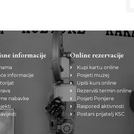
isne informacije
Online rezervacije
nama
Kupi kartu online
će informacije
Posjeti muzej
torijat
Upiši kurs online
rava
Rezerviši termin online
vne nabavke
Posjeti Ponijere
jekti
Raspored aktivnosti
vijesti
Postani prijatelj KSC