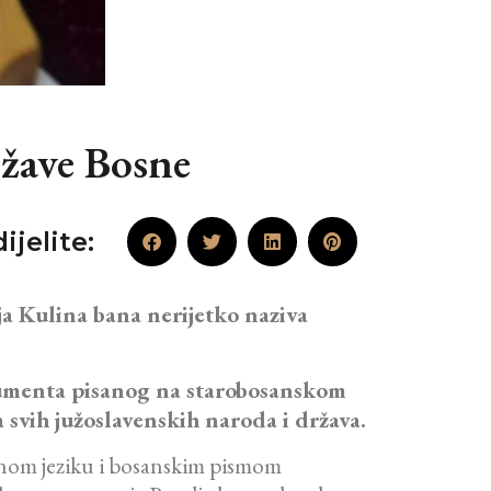
ržave Bosne
ijelite:
ja Kulina bana nerijetko naziva
okumenta pisanog na starobosanskom
svih južoslavenskih naroda i država.
dnom jeziku i bosanskim pismom