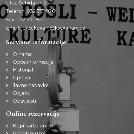
Ulica Šehida br. 6
Telefon: 032 771 920
Fax: 032 771 921
Email: juksckakanj@ksckakanj.ba
Servisne informacije
O nama
Opće informacije
Historijat
Uprava
Javne nabavke
Objekti
Obavijesti
Online rezervacije
Kupi kartu online
Posjeti muzej