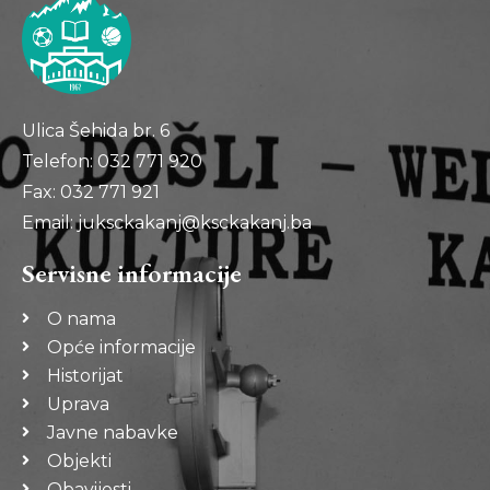
Ulica Šehida br. 6
Telefon: 032 771 920
Fax: 032 771 921
Email: juksckakanj@ksckakanj.ba
Servisne informacije
O nama
Opće informacije
Historijat
Uprava
Javne nabavke
Objekti
Obavijesti