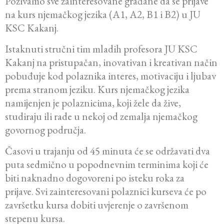
Pozivamo sve zainteresovane građane da se prijave
na kurs njemačkog jezika (A1, A2, B1 i B2) u JU
KSC Kakanj.
Istaknuti stručni tim mladih profesora JU KSC
Kakanj na pristupačan, inovativan i kreativan način
pobuđuje kod polaznika interes, motivaciju i ljubav
prema stranom jeziku. Kurs njemačkog jezika
namijenjen je polaznicima, koji žele da žive,
studiraju ili rade u nekoj od zemalja njemačkog
govornog područja.
Časovi u trajanju od 45 minuta će se održavati dva
puta sedmično u popodnevnim terminima koji će
biti naknadno dogovoreni po isteku roka za
prijave. Svi zainteresovani polaznici kurseva će po
završetku kursa dobiti uvjerenje o završenom
stepenu kursa.