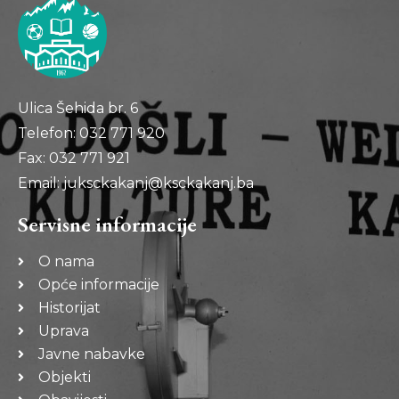
Ulica Šehida br. 6
Telefon: 032 771 920
Fax: 032 771 921
Email: juksckakanj@ksckakanj.ba
Servisne informacije
O nama
Opće informacije
Historijat
Uprava
Javne nabavke
Objekti