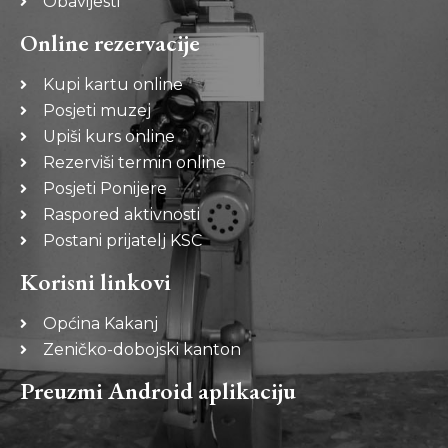
Obavijesti
Online rezervacije
Kupi kartu online
Posjeti muzej
Upiši kurs online
Rezerviši termin online
Posjeti Ponijere
Raspored aktivnosti
Postani prijatelj KSC
Korisni linkovi
Općina Kakanj
Zeničko-dobojski kanton
Preuzmi Android aplikaciju