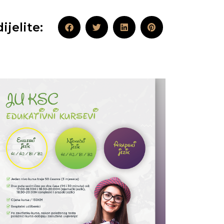
ijelite: