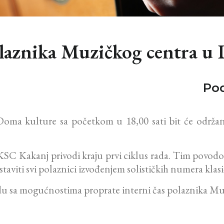
olaznika Muzičkog centra u
Pod
Doma kulture sa početkom u 18,00 sati bit će održan 
 KSC Kakanj privodi kraju prvi ciklus rada. Tim povo
aviti svi polaznici izvođenjem solističkih numera klasič
du sa mogućnostima proprate interni čas polaznika Mu