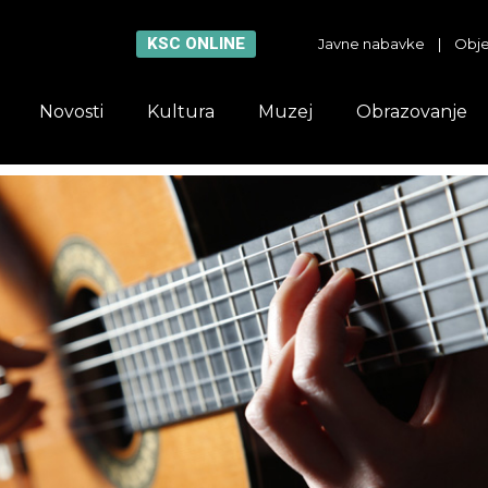
KSC ONLINE
Javne nabavke
|
Obje
Novosti
Kultura
Muzej
Obrazovanje