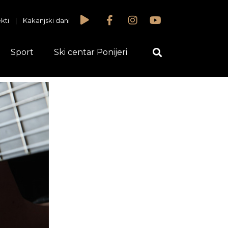
kti
|
Kakanjski dani
Sport
Ski centar Ponijeri