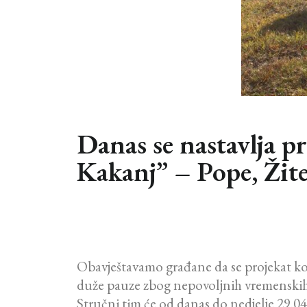
Danas se nastavlja p
Kakanj” – Pope, Žite
Obavještavamo građane da se projekat ko
duže pauze zbog nepovoljnih vremenskih
Stručni tim će od danas do nedjelje 29.04