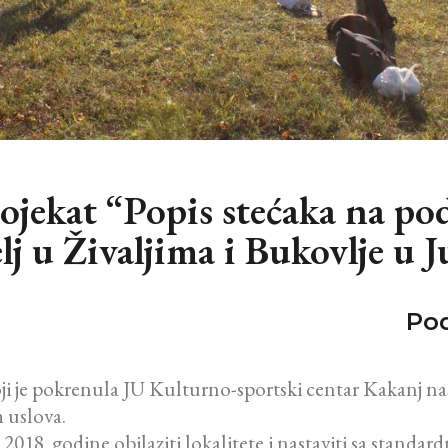
rojekat “Popis stećaka na po
lj u Živaljima i Bukovlje u 
Pod
ji je pokrenula JU Kulturno-sportski centar Kakanj na
 uslova.
.2018. godine obilaziti lokalitete i nastaviti sa standa