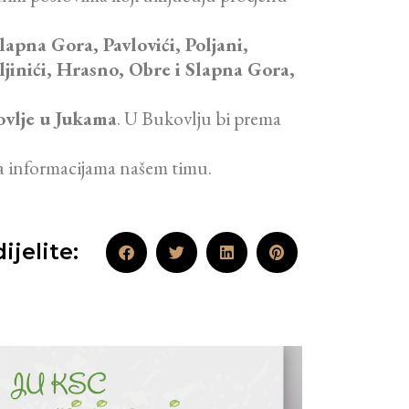
lapna Gora, Pavlovići, Poljani,
aljinići, Hrasno, Obre i Slapna Gora,
kovlje u Jukama
. U Bukovlju bi prema
a informacijama našem timu.
ijelite: