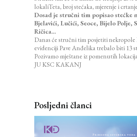
lokaliTeta, broj stećaka, mjerenje i crtanje
Dosad je stručni tim popisao stećke n
Bjelavići, Lučići, Seoce, Bijelo Polj
Ričica…
Danas će stručni tim posjetiti nekropole 
evidenciji Pave Anđelika trebalo biti 13 st
Pozivamo mještane iz pomenutih lokacij
JU KSC KAKANJ
Posljedni članci