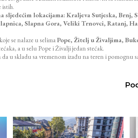
 istih.
a sljedećim lokacijama: Kraljeva Sutjeska, Brnj, S
e, Slapnica, Slapna Gora, Veliki Trnovci, Ratanj, H
koje se nalaze u selima
Pope, Žitelj u Živaljima, Bu
ećaka, a u selu Pope i Živalji jedan stećak.
a da u skladu sa vremenom izađu na teren i pomognu s
Pod