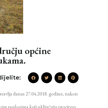
dručju općine
Jukama.
ijelite:
stavlja danas 27.04.2018. godine, nakon
rdnim poslovima koji uključuju procjenu