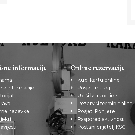
isne informacije
Online rezervacije
nama
Kupi kartu online
će informacije
Posjeti muzej
torijat
Upiši kurs online
rava
Rezerviši termin online
vne nabavke
Posjeti Ponijere
jekti
Raspored aktivnosti
vijesti
Postani prijatelj KSC