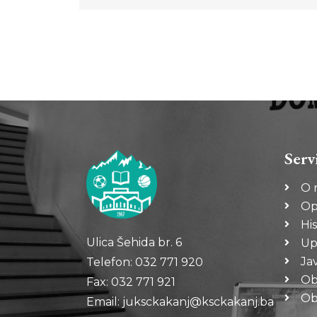
Serv
O 
Op
His
Ulica Šehida br. 6
Up
Ja
Telefon: 032 771 920
Ob
Fax: 032 771 921
Oba
Email: juksckakanj@ksckakanj.ba