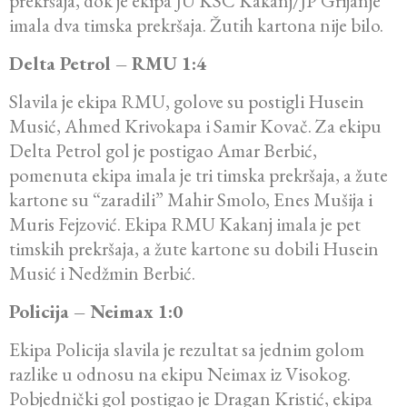
prekršaja, dok je ekipa JU KSC Kakanj/JP Grijanje
imala dva timska prekršaja. Žutih kartona nije bilo.
Delta Petrol – RMU 1:4
Slavila je ekipa RMU, golove su postigli Husein
Musić, Ahmed Krivokapa i Samir Kovač. Za ekipu
Delta Petrol gol je postigao Amar Berbić,
pomenuta ekipa imala je tri timska prekršaja, a žute
kartone su “zaradili” Mahir Smolo, Enes Mušija i
Muris Fejzović. Ekipa RMU Kakanj imala je pet
timskih prekršaja, a žute kartone su dobili Husein
Musić i Nedžmin Berbić.
Policija – Neimax 1:0
Ekipa Policija slavila je rezultat sa jednim golom
razlike u odnosu na ekipu Neimax iz Visokog.
Pobjednički gol postigao je Dragan Kristić, ekipa