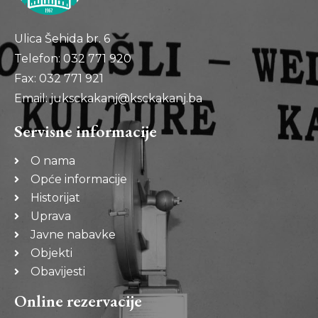
Ulica Šehida br. 6
Telefon: 032 771 920
Fax: 032 771 921
Email: juksckakanj@ksckakanj.ba
Servisne informacije
O nama
Opće informacije
Historijat
Uprava
Javne nabavke
Objekti
Obavijesti
Online rezervacije