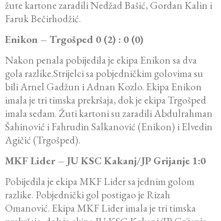
žute kartone zaradili Nedžad Bašić, Gordan Kalin i
Faruk Bečirhodžić.
Enikon – Trgošped 0 (2) : 0 (0)
Nakon penala pobijedila je ekipa Enikon sa dva
gola razlike.Strijelci sa pobjedničkim golovima su
bili Arnel Gadžun i Adnan Kozlo. Ekipa Enikon
imala je tri timska prekršaja, dok je ekipa Trgošped
imala sedam. Žuti kartoni su zaradili Abdulrahman
Šahinović i Fahrudin Salkanović (Enikon) i Elvedin
Agičić (Trgošped).
MKF Lider – JU KSC Kakanj/JP Grijanje 1:0
Pobijedila je ekipa MKF Lider sa jednim golom
razlike. Pobjednički gol postigao je Rizah
Omanović. Ekipa MKF Lider imala je tri timska