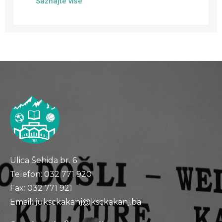
Saznajte više
Ulica Šehida br. 6
Telefon: 032 771 920
Fax: 032 771 921
Email: juksckakanj@ksckakanj.ba