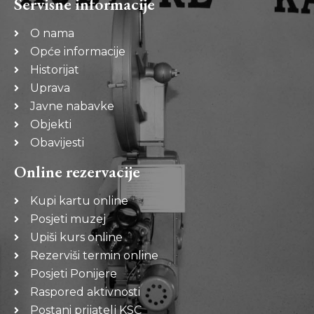
Servisne informacije
O nama
Opće informacije
Historijat
Uprava
Javne nabavke
Objekti
Obavijesti
Online rezervacije
Kupi kartu online
Posjeti muzej
Upiši kurs online
Rezerviši termin online
Posjeti Ponijere
Raspored aktivnosti
Postani prijatelj KSC