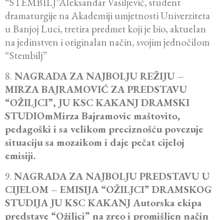
“STEMBILJ”Aleksandar Vasiljević, student
dramaturgije na Akademiji umjetnosti Univerziteta
u Banjoj Luci, tretira predmet koji je bio, aktuelan
na jedinstven i originalan način, svojim jednočilom
“Stembilj”
8.
NAGRADA ZA NAJBOLJU REŽIJU –
MIRZA BAJRAMOVIĆ ZA PREDSTAVU
“OŽILJCI”, JU KSC KAKANJ DRAMSKI
STUDIOmMirza Bajramovic maštovito,
pedagoški i sa velikom preciznošću povezuje
situaciju sa mozaikom i daje pečat cijeloj
emisiji.
9.
NAGRADA ZA NAJBOLJU PREDSTAVU U
CIJELOM – EMISIJA “OŽILJCI” DRAMSKOG
STUDIJA JU KSC KAKANJ Autorska ekipa
predstave “Ožiljci” na zreo i promišljen način