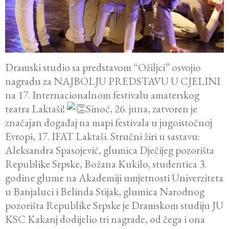
Dramski studio sa predstavom “Ožiljci” osvojio
nagradu za NAJBOLJU PREDSTAVU U CJELINI
na 17. Internacionalnom festivalu amaterskog
teatra Laktaši!
Sinoć, 26. juna, zatvoren je
značajan događaj na mapi festivala u jugoistočnoj
Evropi, 17. IFAT Laktaši. Stručni žiri u sastavu:
Aleksandra Spasojević, glumica Dječijeg pozorišta
Republike Srpske, Božana Kukilo, studentica 3.
godine glume na Akademiji umjetnosti Univerziteta
u Banjaluci i Belinda Stijak, glumica Narodnog
pozorišta Republike Srpske je Dramskom studiju JU
KSC Kakanj dodijelio tri nagrade, od čega i ona