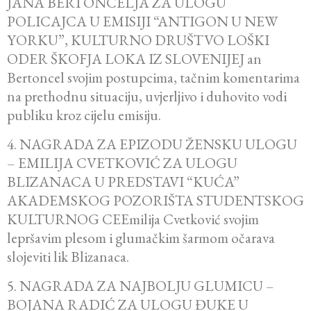
JANA BERTONCELJA ZA ULOGU
POLICAJCA U EMISIJI “ANTIGON U NEW
YORKU”, KULTURNO DRUŠTVO LOŠKI
ODER ŠKOFJA LOKA IZ SLOVENIJEJ an
Bertoncel svojim postupcima, tačnim komentarima
na prethodnu situaciju, uvjerljivo i duhovito vodi
publiku kroz cijelu emisiju.
4. NAGRADA ZA EPIZODU ŽENSKU ULOGU
– EMILIJA CVETKOVIĆ ZA ULOGU
BLIZANACA U PREDSTAVI “KUĆA”
AKADEMSKOG POZORIŠTA STUDENTSKOG
KULTURNOG CEEmilija Cvetković svojim
lepršavim plesom i glumačkim šarmom očarava
slojeviti lik Blizanaca.
5. NAGRADA ZA NAJBOLJU GLUMICU –
BOJANA RADIĆ ZA ULOGU ĐUKE U