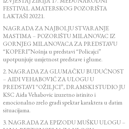
IZVJEŠTAJ ŽIRIJA 17. MEĐUNARODNI
FESTIVAL AMATERSKOG POZORIŠTA
LAKTAŠI 20221.
NAGRADA ZA NAJBOLJU STVARANJE
MASTIMA – POZORIŠTU MILANOVAC IZ
GORNJEG MILANOVACA ZA PREDSTAVU
“KOPERI”Nošnja u predstavi “Policajci”
upotpunjuje umjetnost predstave i glume.
2. NAGRADA ZA GLUMAČKU BUDUĆNOST
– AIDI VEHABOVIĆ ZA ULOGU U
PREDSTAVI “OŽILJCI”, DRAMSKI STUDIO JU
KSC Aida Vehabovic izuzetno istinito i
emocionalno zrelo gradi spektar karaktera u datim
situacijama.
3. NAGRADA ZA EPIZODU MUŠKU ULOGU –