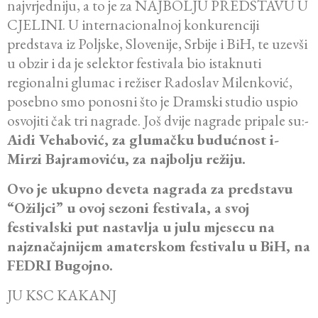
najvrjedniju, a to je za NAJBOLJU PREDSTAVU U
CJELINI. U internacionalnoj konkurenciji
predstava iz Poljske, Slovenije, Srbije i BiH, te uzevši
u obzir i da je selektor festivala bio istaknuti
regionalni glumac i režiser Radoslav Milenković,
posebno smo ponosni što je Dramski studio uspio
osvojiti čak tri nagrade. Još dvije nagrade pripale su:-
Aidi Vehabović, za glumačku budućnost i-
Mirzi Bajramoviću, za najbolju režiju.
Ovo je ukupno deveta nagrada za predstavu
“Ožiljci” u ovoj sezoni festivala, a svoj
festivalski put nastavlja u julu mjesecu na
najznačajnijem amaterskom festivalu u BiH, na
FEDRI Bugojno.
JU KSC KAKANJ