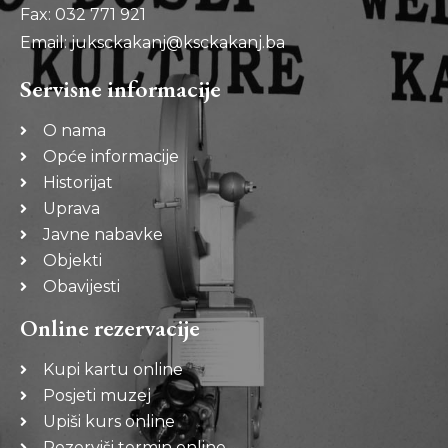
Fax: 032 771 921
Email: juksckakanj@ksckakanj.ba
Servisne informacije
O nama
Opće informacije
Historijat
Uprava
Javne nabavke
Objekti
Obavijesti
Online rezervacije
Kupi kartu online
Posjeti muzej
Upiši kurs online
Rezerviši termin online