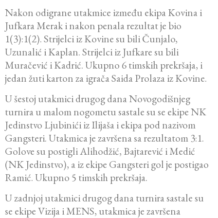
Nakon odigrane utakmice između ekipa Kovina i
Jufkara Merak i nakon penala rezultat je bio
1(3):1(2). Strijelci iz Kovine su bili Čunjalo,
Uzunalić i Kaplan. Strijelci iz Jufkare su bili
Muračević i Kadrić. Ukupno 6 timskih prekršaja, i
jedan žuti karton za igrača Saida Prolaza iz Kovine.
U šestoj utakmici drugog dana Novogodišnjeg
turnira u malom nogometu sastale su se ekipe NK
Jedinstvo Ljubinići iz Ilijaša i ekipa pod nazivom
Gangsteri. Utakmica je završena sa rezultatom 3:1.
Golove su postigli Alihodžić, Bajtarević i Medić
(NK Jedinstvo), a iz ekipe Gangsteri gol je postigao
Ramić. Ukupno 5 timskih prekršaja.
U zadnjoj utakmici drugog dana turnira sastale su
se ekipe Vizija i MENS, utakmica je završena