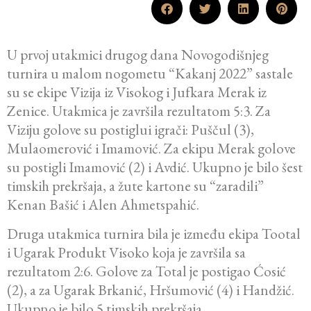
U prvoj utakmici drugog dana Novogodišnjeg
turnira u malom nogometu “Kakanj 2022” sastale
su se ekipe Vizija iz Visokog i Jufkara Merak iz
Zenice. Utakmica je završila rezultatom 5:3. Za
Viziju golove su postiglui igrači: Puščul (3),
Mulaomerović i Imamović. Za ekipu Merak golove
su postigli Imamović (2) i Avdić. Ukupno je bilo šest
timskih prekršaja, a žute kartone su “zaradili”
Kenan Bašić i Alen Ahmetspahić.
Druga utakmica turnira bila je između ekipa Tootal
i Ugarak Produkt Visoko koja je završila sa
rezultatom 2:6. Golove za Total je postigao Ćosić
(2), a za Ugarak Brkanić, Hršumović (4) i Handžić.
Ukupno je bilo 5 timskih prekršaja.