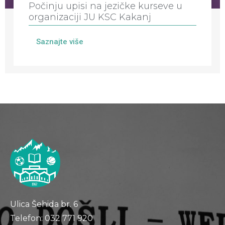
Počinju upisi na jezičke kurseve u
organizaciji JU KSC Kakanj
Saznajte više
Ulica Šehida br. 6
Telefon: 032 771 920