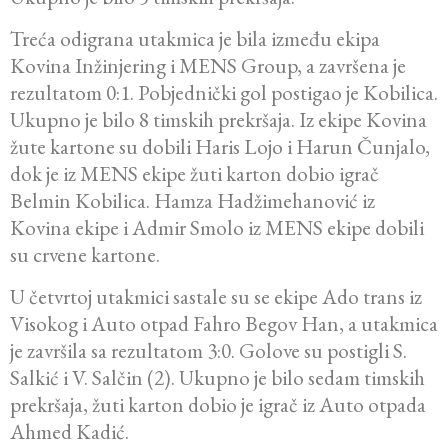
Treća odigrana utakmica je bila između ekipa
Kovina Inžinjering i MENS Group, a završena je
rezultatom 0:1. Pobjednički gol postigao je Kobilica.
Ukupno je bilo 8 timskih prekršaja. Iz ekipe Kovina
žute kartone su dobili Haris Lojo i Harun Čunjalo,
dok je iz MENS ekipe žuti karton dobio igrač
Belmin Kobilica. Hamza Hadžimehanović iz
Kovina ekipe i Admir Smolo iz MENS ekipe dobili
su crvene kartone.
U četvrtoj utakmici sastale su se ekipe Ado trans iz
Visokog i Auto otpad Fahro Begov Han, a utakmica
je završila sa rezultatom 3:0. Golove su postigli S.
Salkić i V. Salčin (2). Ukupno je bilo sedam timskih
prekršaja, žuti karton dobio je igrač iz Auto otpada
Ahmed Kadić.