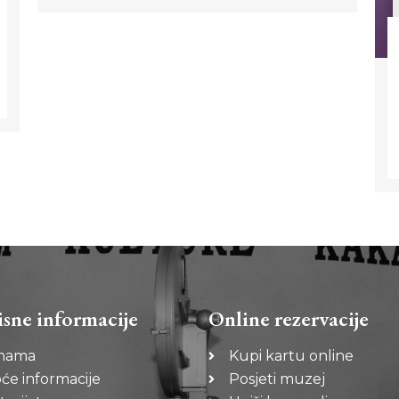
isne informacije
Online rezervacije
nama
Kupi kartu online
će informacije
Posjeti muzej