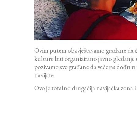
Ovim putem obavještavamo građane da će
kulture biti organizirano javno gledanj
pozivamo sve građane da večeras dođu u n
navijate.
Ovo je totalno drugačija navijačka zona i