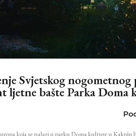
je Svjetskog nogometnog p
t ljetne bašte Parka Doma 
Pod
Europa koja se nalazi u parku Doma kulture u Kaknju bi