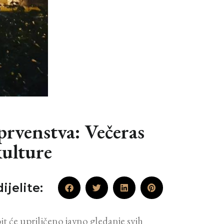
rvenstva: Večeras
kulture
ijelite:
t će upriličeno javno gledanje svih