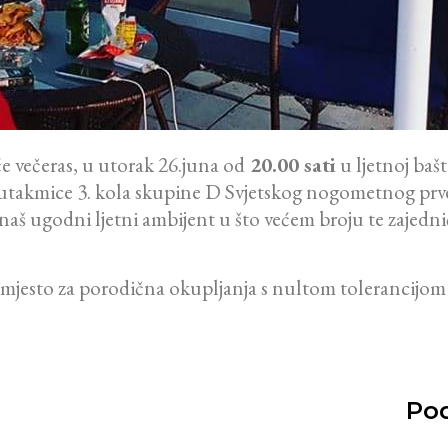
 večeras, u utorak 26.juna od
20.00 sati
u ljetnoj baš
e utakmice 3. kola skupine D Svjetskog nogometnog pr
aš ugodni ljetni ambijent u što većem broju te zajedni
 mjesto za porodična okupljanja s nultom tolerancijom n
Pod