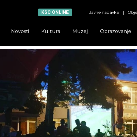
KSC ONLINE
Javne nabavke
|
Obje
Novosti
Kultura
Muzej
Obrazovanje