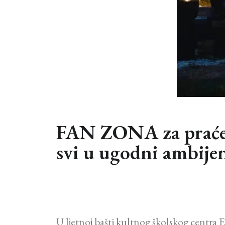
FAN ZONA za praćen
svi u ugodni ambijen
U ljetnoj bašti kultnog školskog centra 