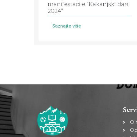
manifestacije “Kakanjski dani
2024”
Saznajte više
Serv
O 
Op