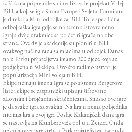
iz Kaknja pripremile su i realizovale projekat Volej
BiH, a koji se igra širom Evrope i Svijeta. Formirana
je direkcija Mini odbojke za BiH. To je specifična
odbojkaška igra gdje se na terenu istovremeno
igraju dvije utakmice sa po četiri igrača na obe
strane. Ove dvije akademije su pioniri u BiH
ovakvog načina rada sa mladima u odbojci. Danas
na u Parku prijateljstva imamo 200 djece koja su
podjeljena u 50 ekipa. Ovo što radimo ustvari je
popularizacija Mini voleja u BiH.
Ekipe nemaju imena.Igra se po sistemu Bergerove
liste i ekipe se zaspisnički upisuju šifrovano
sLovnim i brojčanim skraćenicama. Smisao ove igre
je da svako igra sa svakim. Na kraju nema pobjediika
niti ima kraja ovoj igri. Poslije Kakanjskih dana igra
se nastavlja na Kamberovića polju u Zenici. Onda
nekada opet igre stižu u Park prijateljstva, pa onda