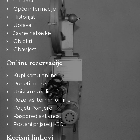
O nama
Opće informacije
Historijat
Uprava
Javne nabavke
Objekti
Obavijesti
Online rezervacije
Kupi kartu online
Posjeti muzej
Upiši kurs online
Rezerviši termin online
Posjeti Ponijere
Raspored aktivnosti
Postani prijatelj KSC
Korisni linkovi