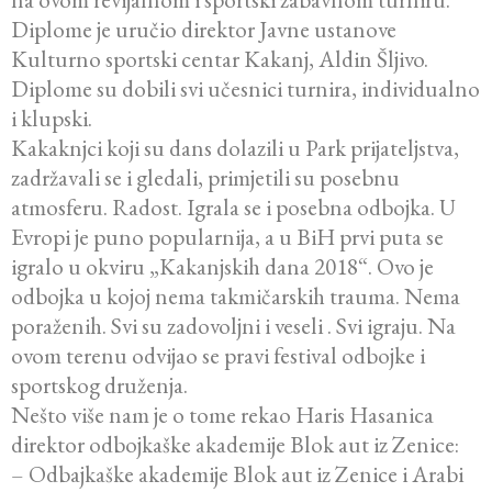
Diplome je uručio direktor Javne ustanove
Kulturno sportski centar Kakanj, Aldin Šljivo.
Diplome su dobili svi učesnici turnira, individualno
i klupski.
Kakaknjci koji su dans dolazili u Park prijateljstva,
zadržavali se i gledali, primjetili su posebnu
atmosferu. Radost. Igrala se i posebna odbojka. U
Evropi je puno popularnija, a u BiH prvi puta se
igralo u okviru „Kakanjskih dana 2018“. Ovo je
odbojka u kojoj nema takmičarskih trauma. Nema
poraženih. Svi su zadovoljni i veseli . Svi igraju. Na
ovom terenu odvijao se pravi festival odbojke i
sportskog druženja.
Nešto više nam je o tome rekao Haris Hasanica
direktor odbojkaške akademije Blok aut iz Zenice:
– Odbajkaške akademije Blok aut iz Zenice i Arabi