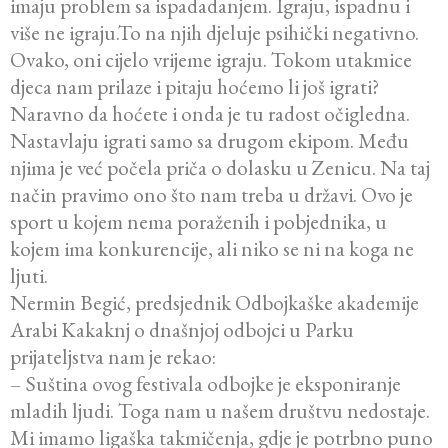
imaju problem sa ispadadanjem. Igraju, ispadnu i
više ne igraju.To na njih djeluje psihički negativno.
Ovako, oni cijelo vrijeme igraju. Tokom utakmice
djeca nam prilaze i pitaju hoćemo li još igrati?
Naravno da hoćete i onda je tu radost očigledna.
Nastavlaju igrati samo sa drugom ekipom. Među
njima je već počela priča o dolasku u Zenicu. Na taj
način pravimo ono što nam treba u državi. Ovo je
sport u kojem nema poraženih i pobjednika, u
kojem ima konkurencije, ali niko se ni na koga ne
ljuti.
Nermin Begić, predsjednik Odbojkaške akademije
Arabi Kakaknj o dnašnjoj odbojci u Parku
prijateljstva nam je rekao:
– Suština ovog festivala odbojke je eksponiranje
mladih ljudi. Toga nam u našem društvu nedostaje.
Mi imamo ligaška takmičenja, gdje je potrbno puno