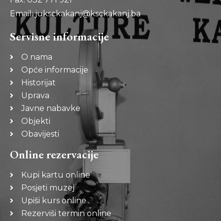
Email: juksckakanj@ksckakanj.ba
Servisne informacije
O nama
Opće informacije
Historijat
Uprava
Javne nabavke
Objekti
Obavijesti
Online rezervacije
Kupi kartu online
Posjeti muzej
Upiši kurs online
Rezerviši termin online