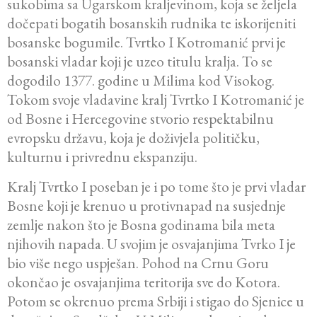
sukobima sa Ugarskom kraljevinom, koja se željela
dočepati bogatih bosanskih rudnika te iskorijeniti
bosanske bogumile. Tvrtko I Kotromanić prvi je
bosanski vladar koji je uzeo titulu kralja. To se
dogodilo 1377. godine u Milima kod Visokog.
Tokom svoje vladavine kralj Tvrtko I Kotromanić je
od Bosne i Hercegovine stvorio respektabilnu
evropsku državu, koja je doživjela političku,
kulturnu i privrednu ekspanziju.
Kralj Tvrtko I poseban je i po tome što je prvi vladar
Bosne koji je krenuo u protivnapad na susjednje
zemlje nakon što je Bosna godinama bila meta
njihovih napada. U svojim je osvajanjima Tvrko I je
bio više nego uspješan. Pohod na Crnu Goru
okončao je osvajanjima teritorija sve do Kotora.
Potom se okrenuo prema Srbiji i stigao do Sjenice u