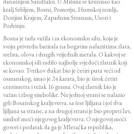
današnjem Sandžaku. U Milima se krunisao kao
kralj Srbljem, Bosni, Pomorju, Humskoj zemlji,
Donjim Krajem, Zapadnim Stranam, Usori i
Podrinju.
Bosna je tada važila i za ekonomsku silu, koja je
svoju privredu bazirala na bogatim nalazištima zlata,
srebra, olova i drugih vrijednih metala. O kakvoj se
ekonomskoj sili radilo najbolje svjedoči zlatnik koji
se kovao. Tvrtkov dukat bio je četiri puta veći od
osmanskog, imao je 24 karata, bio je širok četiri
centimetra i težak 16 grama. Ovaj zlatnik bio je
važan i zbog simbolike. Na jednoj strani se nalazio
grb Bosanskog kraljevstva, sa šest ljiljana i još dva
ljiljana sa strane, a na drugoj strani je bio propeti lav,
simbol moći njegovog kraljevstva. O njegovoj moći
govori i podatak da ga je Mletačka republika,