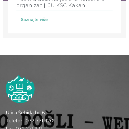
organizaciji JU KSC Kakanj
Saznajte više
Ulica Šehida br. 6
Telefon: 032 771 920
Fax: 032 771 921