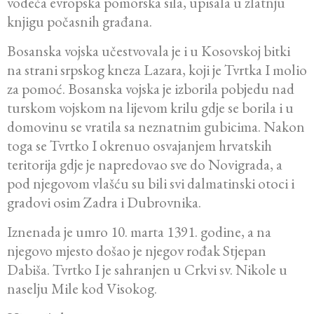
vodeća evropska pomorska sila, upisala u zlatnju
knjigu počasnih građana.
Bosanska vojska učestvovala je i u Kosovskoj bitki
na strani srpskog kneza Lazara, koji je Tvrtka I molio
za pomoć. Bosanska vojska je izborila pobjedu nad
turskom vojskom na lijevom krilu gdje se borila i u
domovinu se vratila sa neznatnim gubicima. Nakon
toga se Tvrtko I okrenuo osvajanjem hrvatskih
teritorija gdje je napredovao sve do Novigrada, a
pod njegovom vlašću su bili svi dalmatinski otoci i
gradovi osim Zadra i Dubrovnika.
Iznenada je umro 10. marta 1391. godine, a na
njegovo mjesto došao je njegov rođak Stjepan
Dabiša. Tvrtko I je sahranjen u Crkvi sv. Nikole u
naselju Mile kod Visokog.