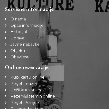
Servisne informacije
O nama
Opće informacije
Historijat
Uprava
Javne nabavke
Objekti
Obavijesti
Online rezervacije
Kupi kartu online
Posjeti muzej
Upiši kurs online
Rezerviši termin online
Posjeti Ponijere
Raspored aktivnosti