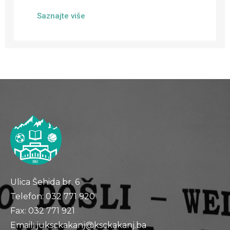
Saznajte više
Ulica Šehida br. 6
Telefon: 032 771 920
Fax: 032 771 921
Email: juksckakanj@ksckakanj.ba