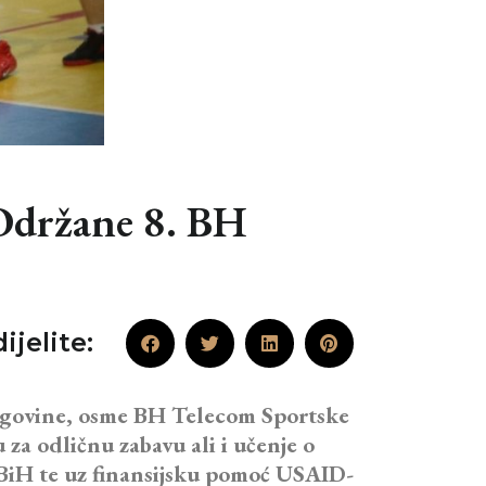
 Održane 8. BH
ijelite:
rcegovine, osme BH Telecom Sportske
 za odličnu zabavu ali i učenje o
m BiH te uz finansijsku pomoć USAID-