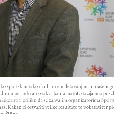
ako sportskim tako i kulturnim dešavanjima u našem grad
dnom periodu ali ovakva jedna manifestacija ima poseb
im iskoristiti priliku da se zahvalim organizatorima Spo
 Kakanjci ostvariti velike rezultate te pokazati fer ple
n Šljivo
.