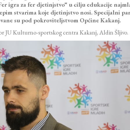
 igra za fer djetinjstvo“ u cilju edukacije najmla
lijepim stvarima koje djetinjstvo nosi. Specijalni p
ovane su pod pokroviteljstvom Općine Kakanj.
tor JU Kulturno-sportskog centra Kakanj, Aldin Šljivo.