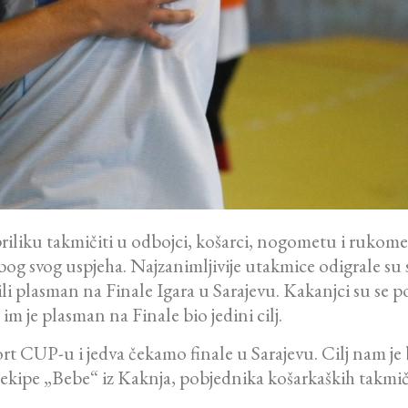
priliku takmičiti u odbojci, košarci, nogometu i rukomet
zbog svog uspjeha. Najzanimljivije utakmice odigrale 
ili plasman na Finale Igara u Sarajevu. Kakanjci su se pok
 im je plasman na Finale bio jedini cilj.
t CUP-u i jedva čekamo finale u Sarajevu. Cilj nam je b
e ekipe „Bebe“ iz Kaknja, pobjednika košarkaških takm