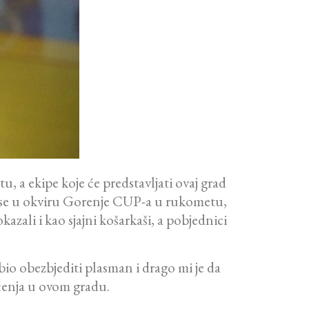
u, a ekipe koje će predstavljati ovaj grad
su se u okviru Gorenje CUP-a u rukometu,
azali i kao sjajni košarkaši, a pobjednici
io obezbjediti plasman i drago mi je da
ičenja u ovom gradu.