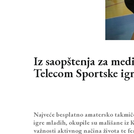
Iz saopštenja za med
Telecom Sportske ig
Najveće besplatno amatersko takmiče
igre mladih, okupile su mališane iz K
važnosti aktivnog načina života te f