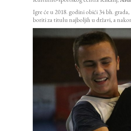
Igre će u 2018. godini obići 34 bh. grada,
boriti za titulu najboljih u državi, a nak