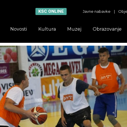
KSC ONLINE
Javne nabavke
|
Obje
Novosti
Kultura
Muzej
Obrazovanje