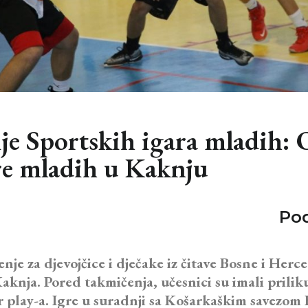
ije Sportskih igara mladih:
re mladih u Kaknju
Pod
nje za djevojčice i dječake iz čitave Bosne i He
aknja. Pored takmičenja, učesnici su imali priliku
er play-a. Igre u suradnji sa Košarkaškim savezo