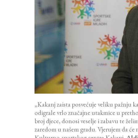
„Kakanj zaista posvećuje veliku pažnju k
odigrale vrlo značajne utakmice u pretho
broj djece, donosi veselje i zabavu te žel
zaredom u našem gradu. Vjerujem da će naši
Kulturno-sportskog centra Kakanj,
Aldi