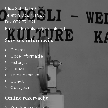
Ulica Šehida br. 6
Telefon: 032 771 920
Fax: 032 771 921
Email: juksckakanj@ksckakanj.ba
Servisne informacije
O nama
Opće informacije
Historijat
Uprava
Javne nabavke
Objekti
Obavijesti
Online rezervacije
Kupi kartu online