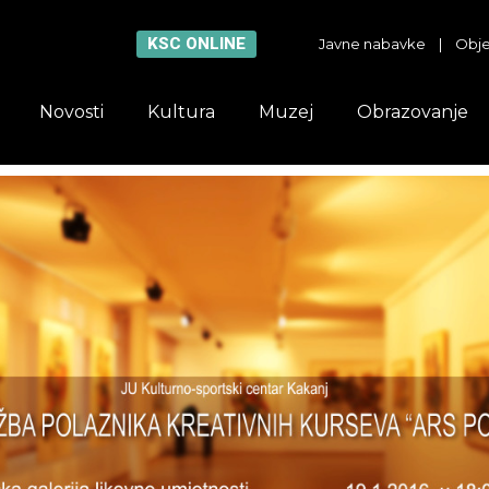
KSC ONLINE
Javne nabavke
|
Obje
Novosti
Kultura
Muzej
Obrazovanje