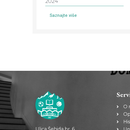
2024”
Saznajte više
Serv
O 
Op
His
Ulica Šehida br. 6
Up