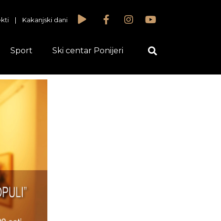
kti
|
Kakanjski dani
Sport
Ski centar Ponijeri