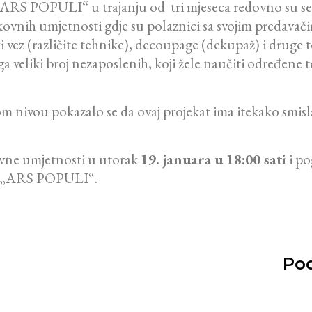
ARS POPULI“ u trajanju od tri mjeseca redovno su se 
ovnih umjetnosti gdje su polaznici sa svojim predavačim
ički vez (različite tehnike), decoupage (dekupaž) i druge
ga veliki broj nezaposlenih, koji žele naučiti određene 
m nivou pokazalo se da ovaj projekat ima itekako smisla 
kovne umjetnosti u utorak
19. januara u 18:00 sati
i po
va „ARS POPULI“.
Pod