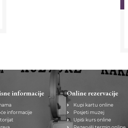
isne informacije
Online rezervacije
nama
Kupi kartu online
će informacije
Posjeti muzej
torijat
Upiši kurs online
rava
Rezerviši termin online