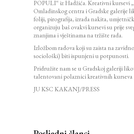
POPULI“ iz Hadžića. Kreativni kursevi „
Omladinskog centra i Gradske galerije lik
foliji, pirografija, izrada nakita, umjetn
organizuju baš ovakvi kursevi su prije sve
znanjima i vještinama na tržište rada.
Izložbom radova koji su zaista na zavidno
sociološki) biti ispunjeni u potpunosti.
Pridružite nam se u Gradskoj galeriji li
talentovani polaznici kreativnih kurse
JU KSC KAKANJ/PRESS
Posljedni članci