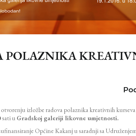
A POLAZNIKA KREATIV
Pod
otvorenju izložbe radova polaznika kreativnih kursev
0
sati u
Gradskoj galeriji likovne umjetnosti.
 i sufinansiranje Općine Kakanj u saradnji sa Udruženje