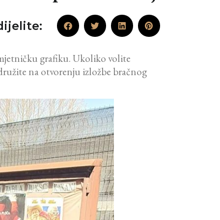
ijelite:
jetničku grafiku. Ukoliko volite
idružite na otvorenju izložbe bračnog