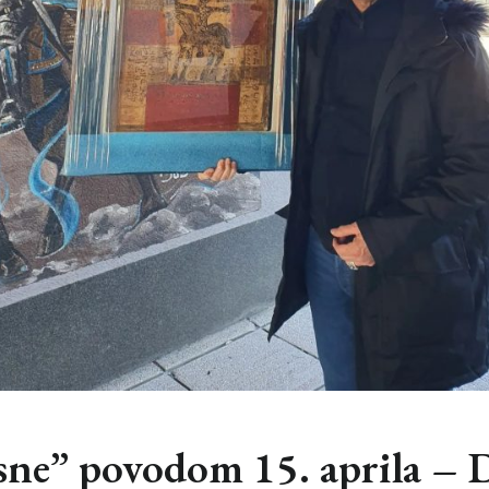
sne” povodom 15. aprila –