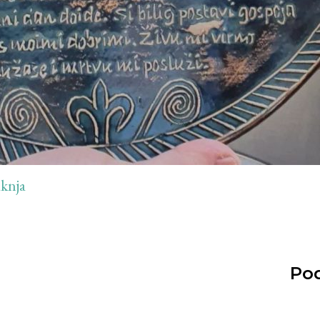
knja
Pod