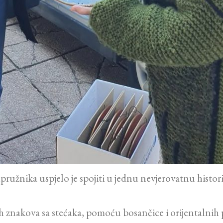
upružnika uspjelo je spojiti u jednu nevjerovatnu hist
 znakova sa stećaka, pomoću bosančice i orijentalnih 