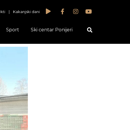
kti
|
Kakanjski dani
Sport
Ski centar Ponijeri