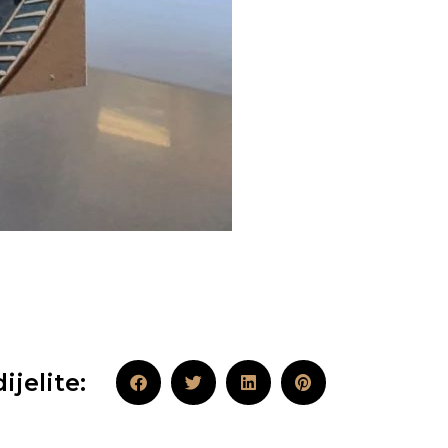
ijelite: