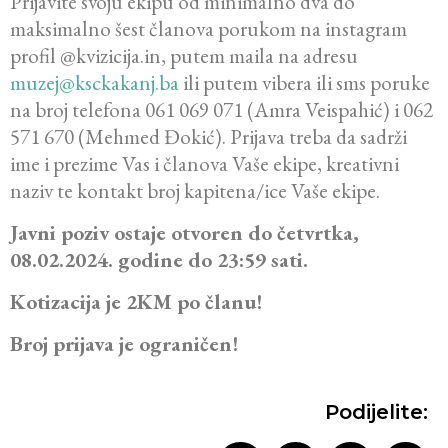
Prijavite svoju ekipu od minimalno dva do
maksimalno šest članova porukom na instagram
profil @kvizicija.in, putem maila na adresu
muzej@ksckakanj.ba
ili putem vibera ili sms poruke
na broj telefona 061 069 071 (Amra Veispahić) i 062
571 670 (Mehmed Đokić). Prijava treba da sadrži
ime i prezime Vas i članova Vaše ekipe, kreativni
naziv te kontakt broj kapitena/ice Vaše ekipe.
Javni poziv ostaje otvoren do četvrtka,
08.02.2024. godine do 23:59 sati.
Kotizacija je 2KM po članu!
Broj prijava je ograničen!
Podijelite: