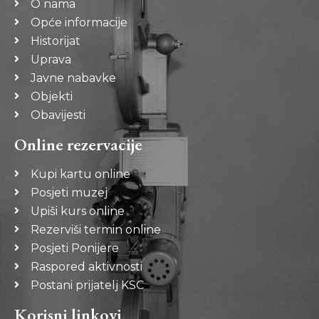
O nama
Opće informacije
Historijat
Uprava
Javne nabavke
Objekti
Obavijesti
Online rezervacije
Kupi kartu online
Posjeti muzej
Upiši kurs online
Rezerviši termin online
Posjeti Ponijere
Raspored aktivnosti
Postani prijatelj KSC
Korisni linkovi