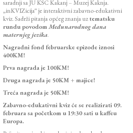
saradnji sa JU KSC Kakanj – Muzej Kaknja.
„inKVIZicija“ je interaktivni zabavno-edukativni
kviz. Sadrži pitanja općeg znanja uz
tematsku
rundu povodom
Međunarodnog dana
maternjeg jezika
.
Nagradni fond februarske epizode iznosi
400KM!
Prva nagrada je 100KM!
Druga nagrada je 50KM + majice!
Treća nagrada je 50KM!
Zabavno-edukativni kviz će se realizirati 09.
februara sa početkom u 19:30 sati u kaffeu
Europa.