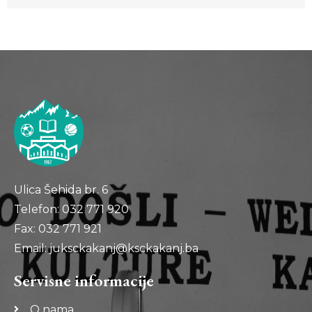
Ulica Šehida br. 6
Telefon: 032 771 920
Fax: 032 771 921
Email: juksckakanj@ksckakanj.ba
Servisne informacije
O nama