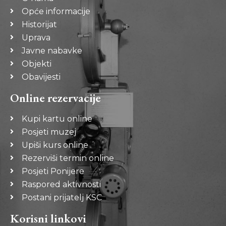
Opće informacije
Historijat
Uprava
Javne nabavke
Objekti
Obavijesti
Online rezervacije
Kupi kartu online
Posjeti muzej
Upiši kurs online
Rezerviši termin online
Posjeti Ponijere
Raspored aktivnosti
Postani prijatelj KSC
Korisni linkovi