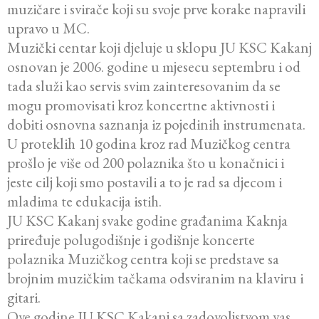
muzičare i svirače koji su svoje prve korake napravili
upravo u MC.
Muzički centar koji djeluje u sklopu JU KSC Kakanj
osnovan je 2006. godine u mjesecu septembru i od
tada služi kao servis svim zainteresovanim da se
mogu promovisati kroz koncertne aktivnosti i
dobiti osnovna saznanja iz pojedinih instrumenata.
U proteklih 10 godina kroz rad Muzičkog centra
prošlo je više od 200 polaznika što u konačnici i
jeste cilj koji smo postavili a to je rad sa djecom i
mladima te edukacija istih.
JU KSC Kakanj svake godine građanima Kaknja
priređuje polugodišnje i godišnje koncerte
polaznika Muzičkog centra koji se predstave sa
brojnim muzičkim tačkama odsviranim na klaviru i
gitari.
Ove godine JU KSC Kakanj sa zadovoljstvom vas