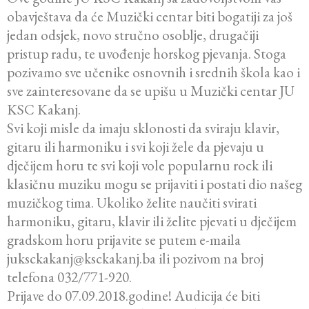
obavještava da će Muzički centar biti bogatiji za još
jedan odsjek, novo stručno osoblje, drugačiji
pristup radu, te uvođenje horskog pjevanja. Stoga
pozivamo sve učenike osnovnih i srednih škola kao i
sve zainteresovane da se upišu u Muzički centar JU
KSC Kakanj.
Svi koji misle da imaju sklonosti da sviraju klavir,
gitaru ili harmoniku i svi koji žele da pjevaju u
dječijem horu te svi koji vole popularnu rock ili
klasičnu muziku mogu se prijaviti i postati dio našeg
muzičkog tima. Ukoliko želite naučiti svirati
harmoniku, gitaru, klavir ili želite pjevati u dječijem
gradskom horu prijavite se putem e-maila
juksckakanj@ksckakanj.ba ili pozivom na broj
telefona 032/771-920.
Prijave do 07.09.2018.godine! Audicija će biti