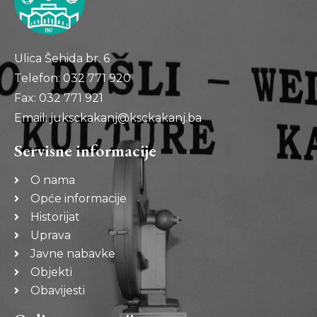
Ulica Šehida br. 6
Telefon: 032 771 920
Fax: 032 771 921
Email: juksckakanj@ksckakanj.ba
Servisne informacije
O nama
Opće informacije
Historijat
Uprava
Javne nabavke
Objekti
Obavijesti