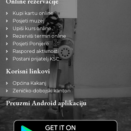
Online rezervacije
Kupi kartu online
Posjeti muzej
Upiši kurs online
Rezerviši termin online
Posjeti Ponijere
Raspored aktivnosti
Postani prijatelj KSC
Korisni linkovi
Općina Kakanj
Zeničko-dobojski kanton
Preuzmi Android aplikaciju