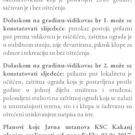
sačuvan je i bez oštećenja.
Dolaskom na gradinu-vidikovac br 1. može se
konstatovati slijedeće
: putokaz postoji, prilazni
put prema vidikovcu je raščišćen, zaštitna ograda je
u stabilnom stanju, nije devastirana, piknik klupe za
odmor i rekreaciju su bez oštećenja.
Dolaskom na gradinu-vidikovac br 2. može se
konstatovati sljedeće:
prilazni put lokalitetu je
očišćen, zaštitna ograda koja je postavljena prošle
godine u jednoj dijelu uništena i otuđena,
polomljeni stubovi na zaštitnoj ogradi koja se nalazi
u unutrašnjosti terena, sto i i klupa u šadrvanu su
oštećeni utiskivanjem natpisa na iste.
Planovi koje Javna ustanova KSC Kakanj
planira realizovati od ponedjeljka 03.04.2017.