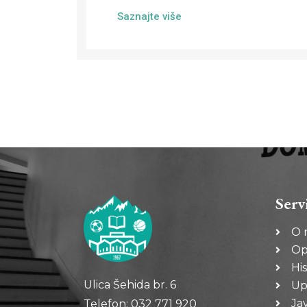
Saznajte više
Serv
O 
Op
His
Ulica Šehida br. 6
Up
Ja
Telefon: 032 771 920