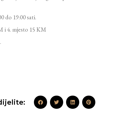
 do 19:00 sati.
M i 4. mjesto 15 KM
.
ijelite: