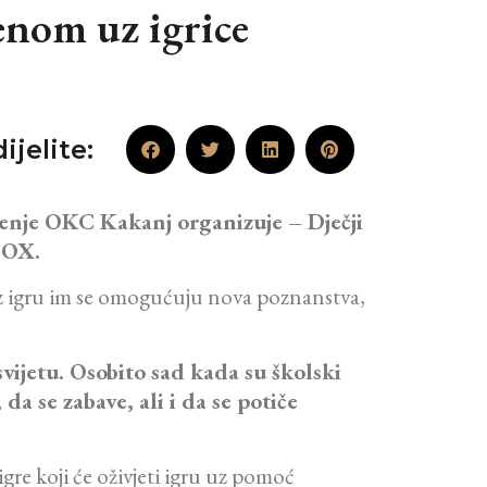
nom uz igrice
ijelite:
ženje OKC Kakanj organizuje – Dječji
i OX.
 uz igru im se omogućuju nova poznanstva,
vijetu. Osobito sad kada su školski
da se zabave, ali i da se potiče
gre koji će oživjeti igru uz pomoć