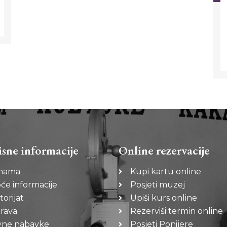
isne informacije
Online rezervacije
nama
Kupi kartu online
će informacije
Posjeti muzej
torijat
Upiši kurs online
rava
Rezerviši termin online
vne nabavke
Posjeti Ponijere