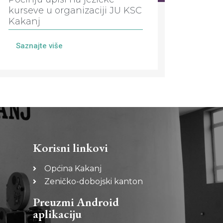
kurseve u organizaciji JU KSC
Kakanj
Saznajte više
Korisni linkovi
Općina Kakanj
Zeničko-dobojski kanton
Preuzmi Android
aplikaciju