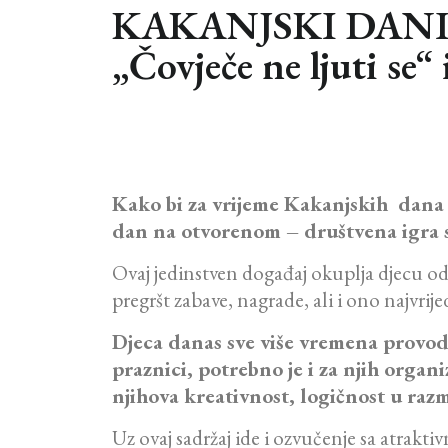
KAKANJSKI DANI 201
„Čovječe ne ljuti se
Kako bi za vrijeme Kakanjskih dana o
dan na otvorenom – društvena igra sv
Ovaj jedinstven događaj okuplja djecu od
pregršt zabave, nagrade, ali i ono najvri
Djeca danas sve više vremena provod
praznici, potrebno je i za njih organi
njihova kreativnost, logičnost u razmi
Uz ovaj sadržaj ide i ozvučenje sa atrakt