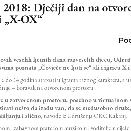
8: Dječiji dan na otvore
“ i „X-OX“
Pod
vih veselih ljetnih dana razveselili djecu, Udru
ima poznata „Čovječe ne ljuti se“ ali i igricu X 
 6 do 14 godina starosti u igrama raznog karaktera, a
jednije – boravak na otvorenom prostoru.
e u zatvorenom prostoru, posebno u virtualno
m s
zirati nešto da izađu van, da se međusobno druže, 
šljanju i slično
, navode iz Udruženja OKC Kakanj.
ivnom i zabavnom pratećom muzikom i voditeljem cijele i