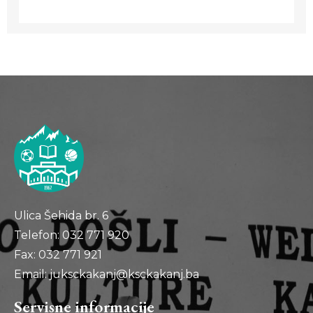
Ulica Šehida br. 6
Telefon: 032 771 920
Fax: 032 771 921
Email: juksckakanj@ksckakanj.ba
Servisne informacije