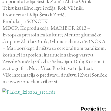
su primile Lidija Šestak Zorič i Zlatka Ornik.
Tekst kazališne igre i režija: Rok Vilčnik;
Producent: Lidija Šestak Zorič;
Produkcija: SONČEK
MDCP; Koprodukcija: MARIBOR 2012 –
Evropska prestolnica kulture; Mentor glumačke
skupine: Zlatka Ornik; Glumci: članovi SONČKA
– Mariborskega društva sa cerebralnom paralizom,
korisnici i zaposleni institucionalnog varstva
Zvezde Sonček; Glazba: Sebastijan Duh; Kostimi i
scenografija: Neva Vrba. Predstava traje 1 sat.
Više informacija o predstavi, društvu i Zvezi Sonček
na: www.soncek-maribor.si
Podijelite: