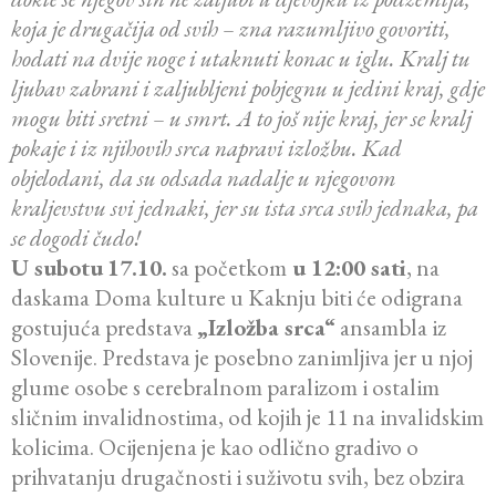
koja je drugačija od svih – zna razumljivo govoriti,
hodati na dvije noge i utaknuti konac u iglu. Kralj tu
ljubav zabrani i zaljubljeni pobjegnu u jedini kraj, gdje
mogu biti sretni – u smrt. A to još nije kraj, jer se kralj
pokaje i iz njihovih srca napravi izložbu. Kad
objelodani, da su odsada nadalje u njegovom
kraljevstvu svi jednaki, jer su ista srca svih jednaka, pa
se dogodi čudo!
U subotu
17.10.
sa početkom
u 12:00 sati
, na
daskama Doma kulture u Kaknju biti će odigrana
gostujuća predstava
„Izložba srca“
ansambla iz
Slovenije. Predstava je posebno zanimljiva jer u njoj
glume osobe s cerebralnom paralizom i ostalim
sličnim invalidnostima, od kojih je 11 na invalidskim
kolicima. Ocijenjena je kao odlično gradivo o
prihvatanju drugačnosti i suživotu svih, bez obzira