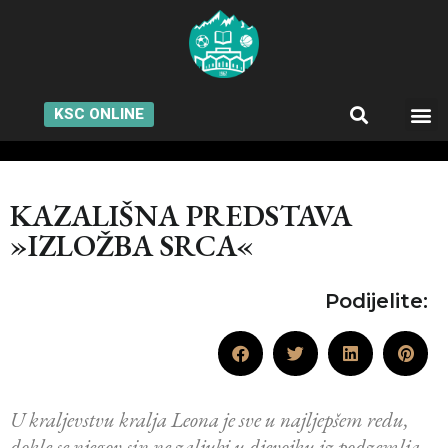
KSC ONLINE
KAZALIŠNA PREDSTAVA
»IZLOŽBA SRCA«
Podijelite:
U kraljevstvu kralja Leona je sve u najljepšem redu,
dokle se njegov sin ne zaljubi u djevojku iz podzemlja,