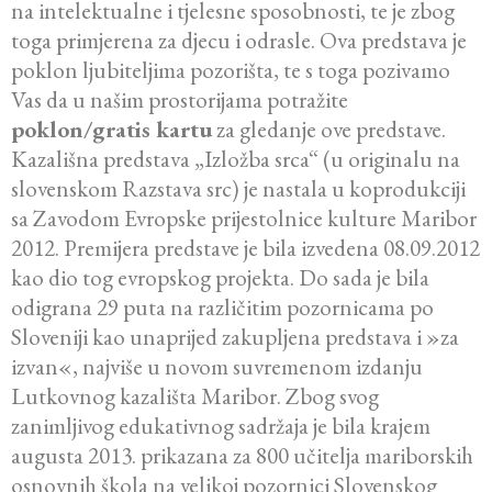
na intelektualne i tjelesne sposobnosti, te je zbog
toga primjerena za djecu i odrasle. Ova predstava je
poklon ljubiteljima pozorišta, te s toga pozivamo
Vas da u našim prostorijama potražite
poklon/gratis kartu
za gledanje ove predstave.
Kazališna predstava „Izložba srca“ (u originalu na
slovenskom Razstava src) je nastala u koprodukciji
sa Zavodom Evropske prijestolnice kulture Maribor
2012. Premijera predstave je bila izvedena 08.09.2012
kao dio tog evropskog projekta. Do sada je bila
odigrana 29 puta na različitim pozornicama po
Sloveniji kao unaprijed zakupljena predstava i »za
izvan«, najviše u novom suvremenom izdanju
Lutkovnog kazališta Maribor. Zbog svog
zanimljivog edukativnog sadržaja je bila krajem
augusta 2013. prikazana za 800 učitelja mariborskih
osnovnih škola na velikoj pozornici Slovenskog