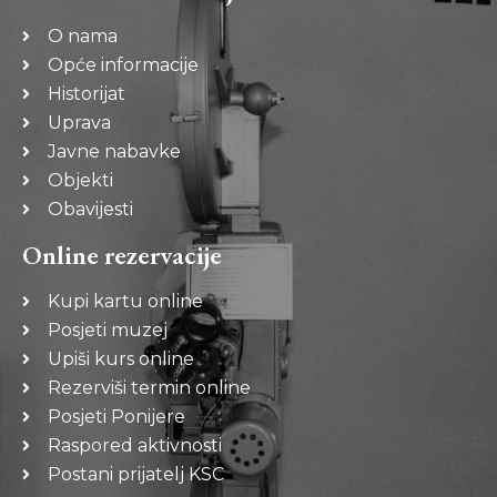
O nama
Opće informacije
Historijat
Uprava
Javne nabavke
Objekti
Obavijesti
Online rezervacije
Kupi kartu online
Posjeti muzej
Upiši kurs online
Rezerviši termin online
Posjeti Ponijere
Raspored aktivnosti
Postani prijatelj KSC