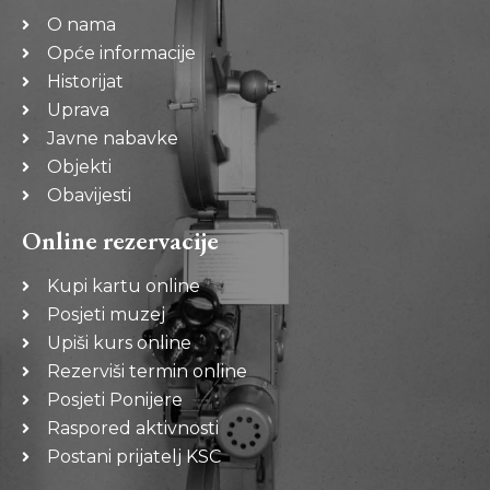
O nama
Opće informacije
Historijat
Uprava
Javne nabavke
Objekti
Obavijesti
Online rezervacije
Kupi kartu online
Posjeti muzej
Upiši kurs online
Rezerviši termin online
Posjeti Ponijere
Raspored aktivnosti
Postani prijatelj KSC