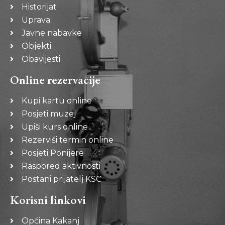
Historijat
Uprava
Javne nabavke
Objekti
Obavijesti
Online rezervacije
Kupi kartu online
Posjeti muzej
Upiši kurs online
Rezerviši termin online
Posjeti Ponijere
Raspored aktivnosti
Postani prijatelj KSC
Korisni linkovi
Općina Kakanj